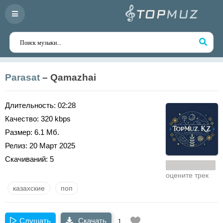
Parasat
– Qamazhai
Длительность:
02:28
Качество:
320 kbps
Размер:
6.1 Мб.
Релиз:
20 Март 2025
Скачиваний:
5
оцените трек
казахские
поп
Слушать
Скачать
1