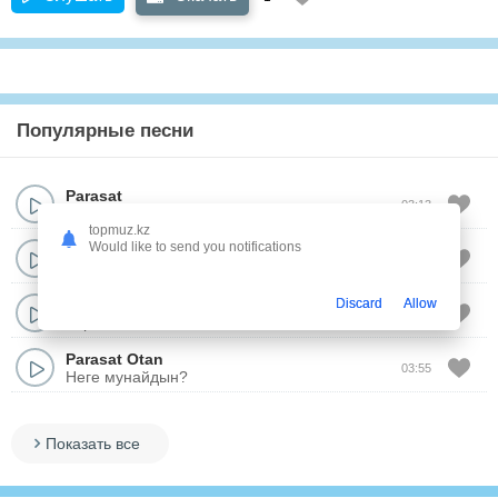
Популярные песни
Parasat
03:13
Jaulap aldy mahabbat
topmuz.kz
Would like to send you notifications
Parasat Otan
03:27
Достарым
Parasat тобы
Discard
Allow
01:35
Карлыгаш
Parasat Otan
03:55
Неге мунайдын?
Показать все