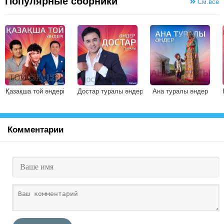
Популярные сборники
См.все
Қазақша той әндері
Достар туралы әндер
Ана туралы әндер
Комментарии