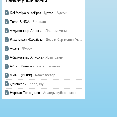
Популярные песни
Kalifarniya & Кайрат Нуртас
-
Адеми
Turar, B'NDA
-
Bir adam
Абдижаппар Алкожа
-
Лайлам менин
Рахымжан Жакайым
-
Досым бар менин Актауда
Adam
-
Журек
Абдижаппар Алкожа
-
Умыт деме
Абзал Утешов
-
Биз жолыгамыз
AMRE (Burkit)
-
Класстастар
Qarakesek
-
Калдыру
Нуржан Толендиев
-
Ананды суйсен, менше суй