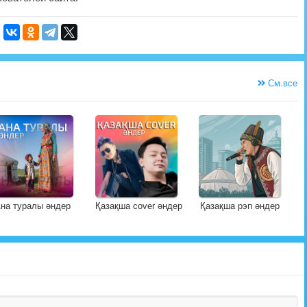
См.все
на туралы әндер
Қазақша cover әндер
Қазақша рэп әндер