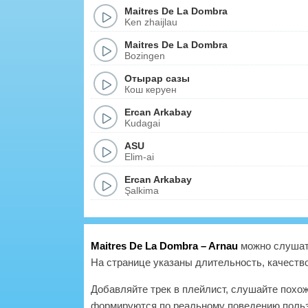
Maitres De La Dombra
Ken zhaijlau
Maitres De La Dombra
Bozingen
Отырар сазы
Кош керуен
Ercan Arkabay
Kudagai
ASU
Elim-ai
Ercan Arkabay
Şalkima
Maitres De La Dombra – Arnau
можно слушать
На странице указаны длительность, качество
Добавляйте трек в плейлист, слушайте похо
формируются по реальному поведению польз