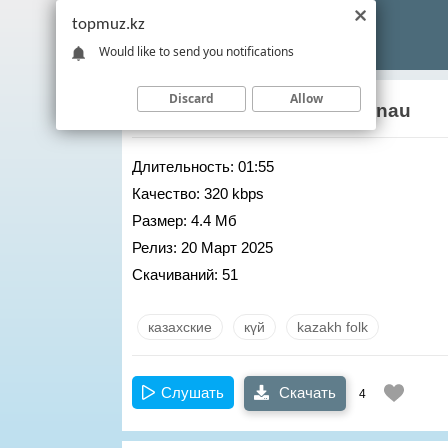
topmuz.kz
Would like to send you notifications
Discard
Allow
Maitres De La Dombra
– Arnau
Длительность:
01:55
Качество:
320 kbps
Размер:
4.4 Мб
Релиз:
20 Март 2025
Скачиваний:
51
казахские
күй
kazakh folk
Слушать
Скачать
4