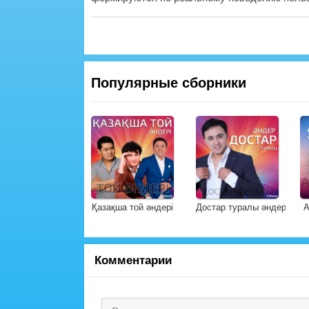
Популярные сборники
Қазақша той әндері
Достар туралы әндер
А
Комментарии