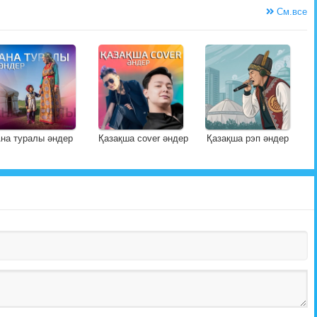
См.все
на туралы әндер
Қазақша cover әндер
Қазақша рэп әндер