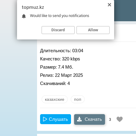
topmuz.kz
Would like to send you notifications
Discard
Allow
Baika
– Найман кыз
Длительность:
03:04
Качество:
320 kbps
Размер:
7.4 Мб.
Релиз:
22 Март 2025
Скачиваний:
4
казахские
поп
Слушать
Скачать
3