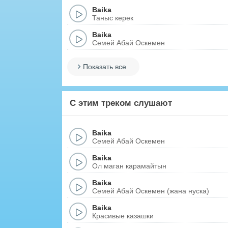
Baika
Таныс керек
Baika
Семей Абай Оскемен
Показать все
С этим треком слушают
Baika
Семей Абай Оскемен
Baika
Ол маган карамайтын
Baika
Семей Абай Оскемен (жана нуска)
Baika
Красивые казашки