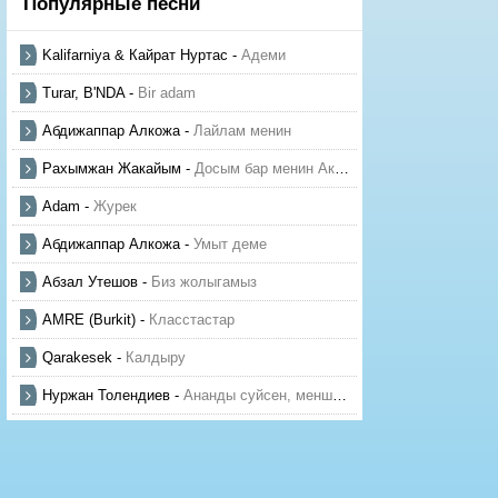
Популярные песни
Kalifarniya & Кайрат Нуртас
-
Адеми
Turar, B'NDA
-
Bir adam
Абдижаппар Алкожа
-
Лайлам менин
Рахымжан Жакайым
-
Досым бар менин Актауда
Adam
-
Журек
Абдижаппар Алкожа
-
Умыт деме
Абзал Утешов
-
Биз жолыгамыз
AMRE (Burkit)
-
Класстастар
Qarakesek
-
Калдыру
Нуржан Толендиев
-
Ананды суйсен, менше суй