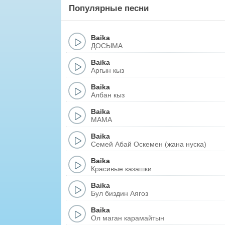
Популярные песни
Baika
ДОСЫМА
Baika
Аргын кыз
Baika
Албан кыз
Baika
MAMA
Baika
Семей Абай Оскемен (жана нуска)
Baika
Красивые казашки
Baika
Бул биздин Аягоз
Baika
Ол маган карамайтын