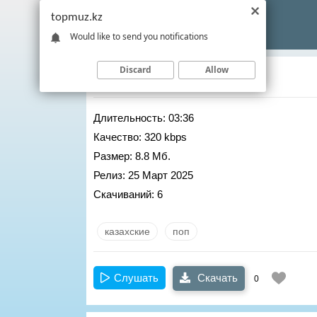
topmuz.kz
Would like to send you notifications
Discard
Allow
Abai Azat
– Marbiya
Длительность:
03:36
Качество:
320 kbps
Размер:
8.8 Мб.
Релиз:
25 Март 2025
Скачиваний:
6
казахские
поп
Слушать
Скачать
0