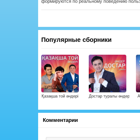
формируются по реальному поведению польз
Популярные сборники
Қазақша той әндері
Достар туралы әндер
А
Комментарии