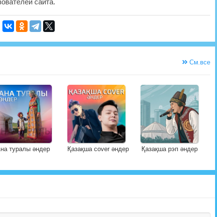
ователей сайта.
См.все
на туралы әндер
Қазақша cover әндер
Қазақша рэп әндер