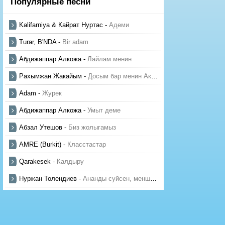
Популярные песни
Kalifarniya & Кайрат Нуртас
-
Адеми
Turar, B'NDA
-
Bir adam
Абдижаппар Алкожа
-
Лайлам менин
Рахымжан Жакайым
-
Досым бар менин Актауда
Adam
-
Журек
Абдижаппар Алкожа
-
Умыт деме
Абзал Утешов
-
Биз жолыгамыз
AMRE (Burkit)
-
Класстастар
Qarakesek
-
Калдыру
Нуржан Толендиев
-
Ананды суйсен, менше суй