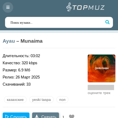
Ayau
– Munaima
Длительность:
03:02
Качество:
320 kbps
Размер:
6.9 Мб
Релиз:
26 Март 2025
Скачиваний:
33
оцените трек
казахские
yeski taspa
поп
Слушать
Скачать
1