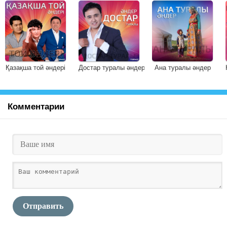
Қазақша той әндері
Достар туралы әндер
Ана туралы әндер
Комментарии
Отправить