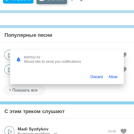
Популярные песни
Ayau
,
Sadraddin
03:23
ashy / tatti
topmuz.kz
Would like to send you notifications
Ayau
&
Shiza
&
M'Dee
03:41
basqany :(
Discard
Allow
Показать все
С этим треком слушают
Madi Syzdykov
03:46
Kozinnin moldirin - ai