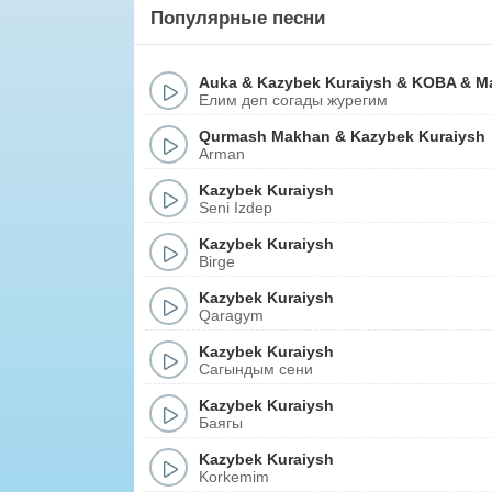
Популярные песни
Auka
&
Kazybek Kuraiysh
&
KOBA
&
M
Елим деп согады журегим
Qurmash Makhan
&
Kazybek Kuraiysh
Arman
Kazybek Kuraiysh
Seni Izdep
Kazybek Kuraiysh
Birge
Kazybek Kuraiysh
Qaragym
Kazybek Kuraiysh
Сагындым сени
Kazybek Kuraiysh
Баягы
Kazybek Kuraiysh
Korkemim