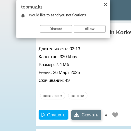
topmuz.kz
Would like to send you notifications
Discard
Allow
Kazybek Kuraiysh
– Minezin Kork
Длительность:
03:13
Качество:
320 kbps
Размер:
7.4 Мб
Релиз:
26 Март 2025
Скачиваний:
49
казахские
кантри
Слушать
Скачать
4