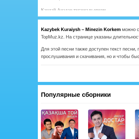
Қандай Анадан туғансың еркем
Мінезі көркем
Қандай Анадан туғансың еркем
Мінезі көркем
Kazybek Kuraiysh – Minezin Korkem
можно с
TopMuz.kz. На странице указаны длительност
Ойларға мазасыз шағылған
Алысқа кеткенде жаныңнан
Для этой песни также доступен текст песни,
Тасыдым ғашығым
прослушивания и скачивания, но и чтобы быс
Ең сұлу сезімндерден нәр алған
Менің үшін жан едің жаралған
Сүйіктім
Бал шырын
Қандай Анадан туғансың еркем
Популярные сборники
Мінезі көркем
Қандай Анадан туғансың еркем
Мінезі көркем
Қандай Анадан туғансың еркем
Мінезі көркем
Қандай Анадан туғансың еркем