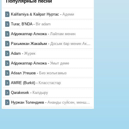
Популярные песни
Kalifarniya & Кайрат Нуртас
-
Адеми
Turar, B'NDA
-
Bir adam
Абдижаппар Алкожа
-
Лайлам менин
Рахымжан Жакайым
-
Досым бар менин Актауда
Adam
-
Журек
Абдижаппар Алкожа
-
Умыт деме
Абзал Утешов
-
Биз жолыгамыз
AMRE (Burkit)
-
Класстастар
Qarakesek
-
Калдыру
Нуржан Толендиев
-
Ананды суйсен, менше суй