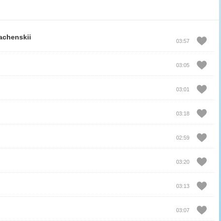
achenskii
03:57
03:05
03:01
03:18
02:59
03:20
03:13
03:07