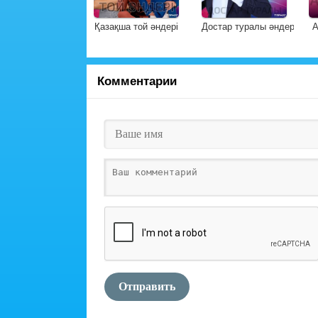
Мінезі көркем
Қазақша той әндері
Достар туралы әндер
А
Комментарии
Отправить