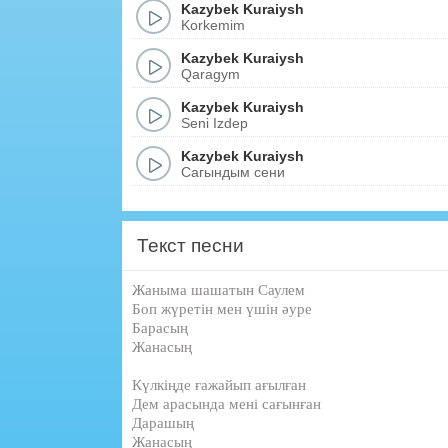
Kazybek Kuraiysh
Korkemim
Kazybek Kuraiysh
Qaragym
Kazybek Kuraiysh
Seni Izdep
Kazybek Kuraiysh
Сагындым сени
Текст песни
Жаныма шашатын Саулем
Боп жүретін мен үшін әуре
Барасың
Жанасың
Күлкіңде ғажайып ағылған
Дем арасында мені сағынған
Дарашың
Жанасың