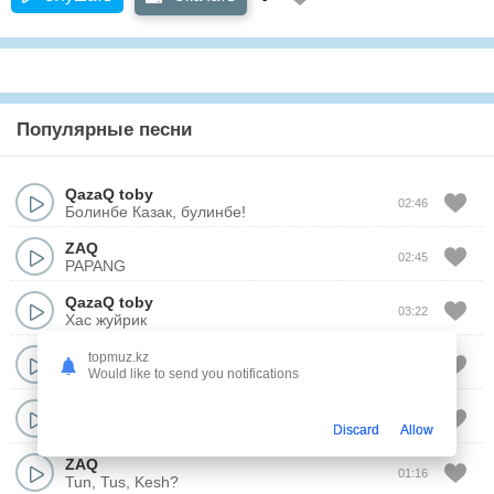
Популярные песни
QazaQ toby
02:46
Болинбе Казак, булинбе!
ZAQ
02:45
PAPANG
QazaQ toby
03:22
Хас жуйрик
ZAQ
topmuz.kz
03:08
Scenario
Would like to send you notifications
Sabirkin
&
ZAQ
02:43
Су тасушы кыз
Discard
Allow
ZAQ
01:16
Tun, Tus, Kesh?