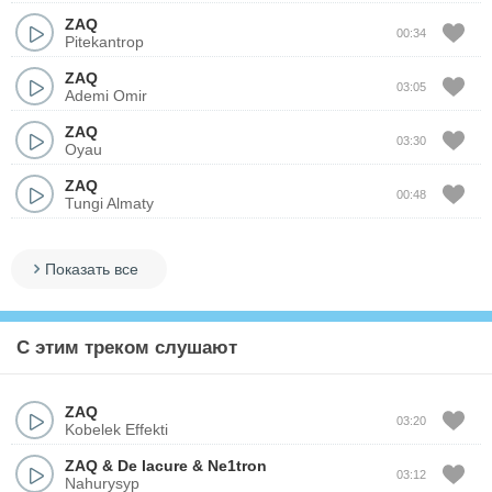
ZAQ
00:34
Pitekantrop
ZAQ
03:05
Ademi Omir
ZAQ
03:30
Oyau
ZAQ
00:48
Tungi Almaty
Показать все
С этим треком слушают
ZAQ
03:20
Kobelek Effekti
ZAQ
&
De lacure
&
Ne1tron
03:12
Nahurysyp