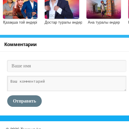
Қазақша той әндері
Достар туралы әндер
Ана туралы әндер
Комментарии
Отправить