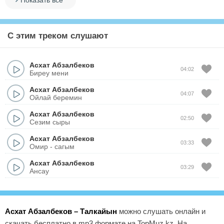
Показать все
С этим треком слушают
Асхат Абзалбеков
04:02
Биреу мени
Асхат Абзалбеков
04:07
Ойлай беремин
Асхат Абзалбеков
02:50
Сезим сыры
Асхат Абзалбеков
03:33
Омир - сагым
Асхат Абзалбеков
03:29
Ансау
Асхат Абзалбеков – Талкайын
можно слушать онлайн и
скачать бесплатно в mp3 формате на TopMuz.kz. На