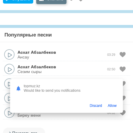
Популярные песни
Асхат Абзалбеков
03:29
Ансау
Асхат Абзалбеков
02:50
Сезим сыры
Асхат Абзалбеков
03:33
Омир - сагым
topmuz.kz
Would like to send you notifications
Асхат Абзалбеков
04:07
Ойлай беремин
Discard
Allow
Асхат Абзалбеков
04:02
Биреу мени