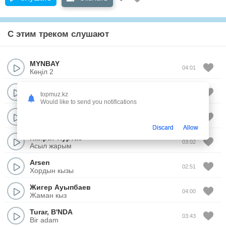
С этим треком слушают
MYNBAY
04:01
Көңіл 2
Абзал Утешов
02:55
topmuz.kz
Darumenim
Would like to send you notifications
Адилет Жаугашар
&
Алишер Байниязов
02:54
Канша гулдер
Discard
Allow
Кайрат Нуртас
03:02
Асыл жарым
Arsen
02:51
Хордын кызы
Жигер Ауыпбаев
04:00
Жаман кыз
Turar
,
B'NDA
03:43
Bir adam