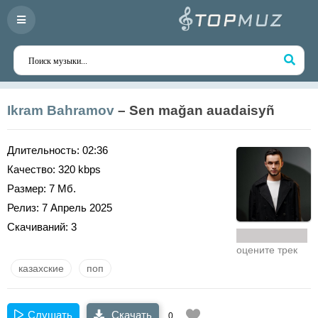
Ikram Bahramov
– Sen mağan auadaisyñ
Длительность:
02:36
Качество:
320 kbps
Размер:
7 Мб.
Релиз:
7 Апрель 2025
Скачиваний:
3
оцените трек
казахские
поп
Слушать
Скачать
0