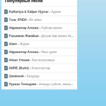
Популярные песни
Kalifarniya & Кайрат Нуртас
-
Адеми
Turar, B'NDA
-
Bir adam
Абдижаппар Алкожа
-
Лайлам менин
Рахымжан Жакайым
-
Досым бар менин Актауда
Adam
-
Журек
Абдижаппар Алкожа
-
Умыт деме
Абзал Утешов
-
Биз жолыгамыз
AMRE (Burkit)
-
Класстастар
Qarakesek
-
Калдыру
Нуржан Толендиев
-
Ананды суйсен, менше суй