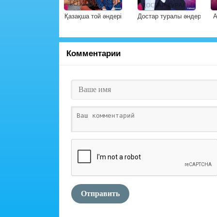
Қазақша той әндері
Достар туралы әндер
А
Комментарии
Отправить