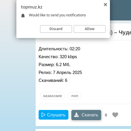
topmuz.kz
Would like to send you notifications
Discard
Allow
ARLAN (Арлан Айткалиев)
– Чуд
Длительность:
02:20
Качество:
320 kbps
Размер:
6.2 Мб.
Релиз:
7 Апрель 2025
Скачиваний:
6
казахские
поп
Слушать
Скачать
0