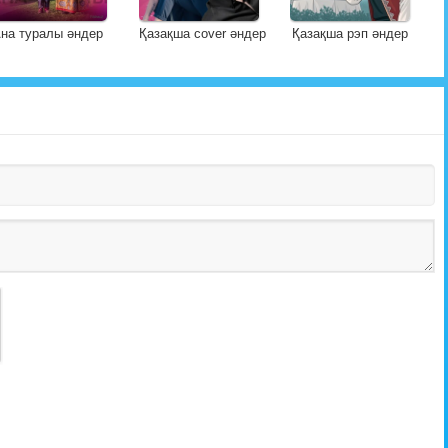
на туралы әндер
Қазақша cover әндер
Қазақша рэп әндер