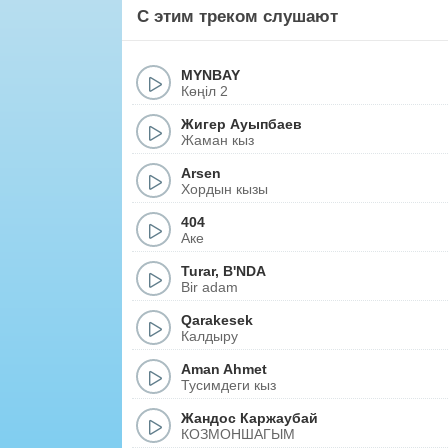
С этим треком слушают
MYNBAY
Көңіл 2
Жигер Ауыпбаев
Жаман кыз
Arsen
Хордын кызы
404
Аке
Turar
,
B'NDA
Bir adam
Qarakesek
Калдыру
Aman Ahmet
Тусимдеги кыз
Жандос Каржаубай
КОЗМОНШАГЫМ