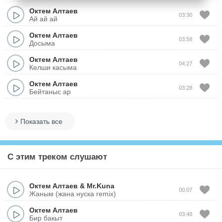
Октем Алтаев
03:30
Ай ай ай
Октем Алтаев
03:58
Досыма
Октем Алтаев
04:27
Келши касыма
Октем Алтаев
03:28
Бейтаныс ар
Показать все
С этим треком слушают
Октем Алтаев
&
Mr.Kuna
00:07
Жаным (жана нуска remix)
Октем Алтаев
03:48
Бир бакыт