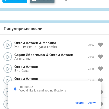
Популярные песни
Октем Алтаев
&
Mr.Kuna
00:07
Жаным (жана нуска remix)
Серик Ибрагимов
&
Октем Алтаев
04:03
Ак саулем
Октем Алтаев
03:48
Бир бакыт
Октем Алтаев
03:19
Анашым
topmuz.kz
Октем Алтаев
Would like to send you notifications
04:02
18 жас
Октем Алтаев
Discard
Allow
04:26
Агалар