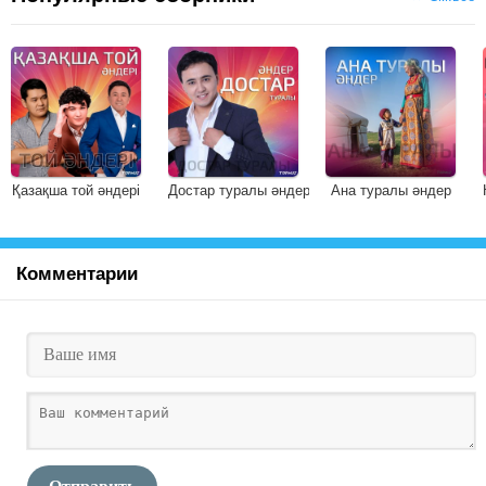
Қазақша той әндері
Достар туралы әндер
Ана туралы әндер
Комментарии