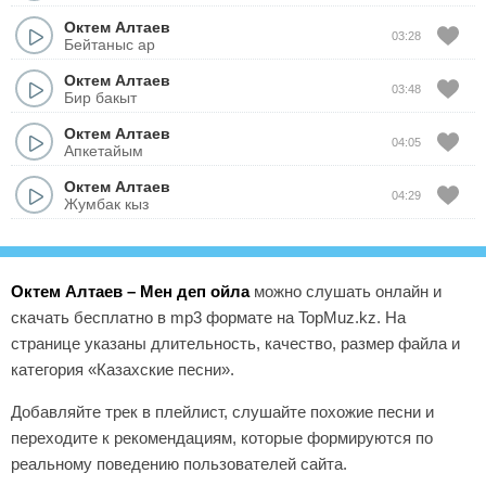
Октем Алтаев
03:28
Бейтаныс ар
Октем Алтаев
03:48
Бир бакыт
Октем Алтаев
04:05
Апкетайым
Октем Алтаев
04:29
Жумбак кыз
Октем Алтаев – Мен деп ойла
можно слушать онлайн и
скачать бесплатно в mp3 формате на TopMuz.kz. На
странице указаны длительность, качество, размер файла и
категория «Казахские песни».
Добавляйте трек в плейлист, слушайте похожие песни и
переходите к рекомендациям, которые формируются по
реальному поведению пользователей сайта.