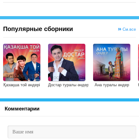
Популярные сборники
См.все
Қазақша той әндері
Достар туралы әндер
Ана туралы әндер
Комментарии