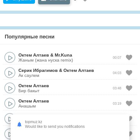
Популярные песни
Октем Алтаев
&
Mr.Kuna
00:07
Жаным (жана нуска remix)
Серик Ибрагимов
&
Октем Алтаев
04:03
Ак саулем
Октем Алтаев
03:48
Бир бакыт
Октем Алтаев
03:19
Анашым
Октем Алтаев
04:02
18 жас
topmuz.kz
Would like to send you notifications
Октем Алтаев
04:26
Агалар