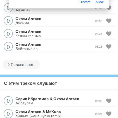
Discard
Allow
Октем Алтаев
03:30
Ай ай ай
Октем Алтаев
03:58
Досыма
Октем Алтаев
04:27
Келши касыма
Октем Алтаев
03:28
Бейтаныс ар
Показать все
С этим треком слушают
Серик Ибрагимов
&
Октем Алтаев
04:03
Ак саулем
Октем Алтаев
&
Mr.Kuna
00:07
Жаным (жана нуска remix)