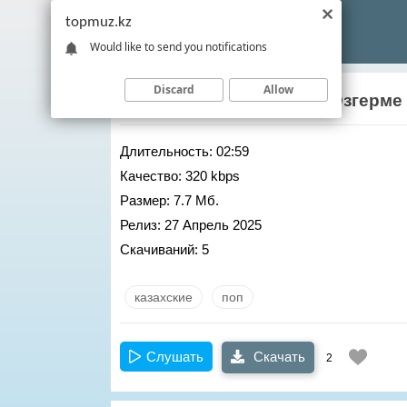
topmuz.kz
Would like to send you notifications
Discard
Allow
Рахымжан Оразалиев
– Озгерме
Длительность:
02:59
Качество:
320 kbps
Размер:
7.7 Мб.
Релиз:
27 Апрель 2025
Скачиваний:
5
казахские
поп
Слушать
Скачать
2