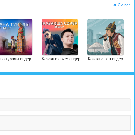
См.все
на туралы әндер
Қазақша cover әндер
Қазақша рэп әндер