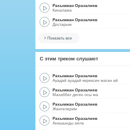
Рахымжан Оразалиев
Киналама
Рахымжан Оразалиев
Достарым
Показать все
С этим треком слушают
Рахымжан Оразалиев
Ауадай ауадай керексин маган ай
Рахымжан Оразалиев
Махаббат деген осы ма
Рахымжан Оразалиев
Женгелерим
Рахымжан Оразалиев
Анашынды аяла