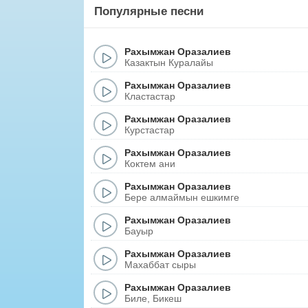
Популярные песни
Рахымжан Оразалиев
Казактын Куралайы
Рахымжан Оразалиев
Кластастар
Рахымжан Оразалиев
Курстастар
Рахымжан Оразалиев
Коктем ани
Рахымжан Оразалиев
Бере алмаймын ешкимге
Рахымжан Оразалиев
Бауыр
Рахымжан Оразалиев
Махаббат сыры
Рахымжан Оразалиев
Биле, Бикеш