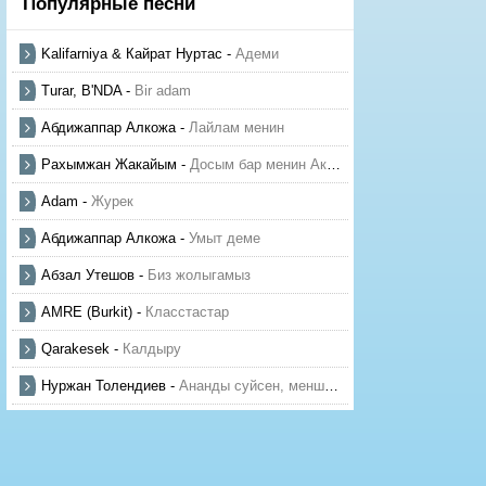
Популярные песни
Kalifarniya & Кайрат Нуртас
-
Адеми
Turar, B'NDA
-
Bir adam
Абдижаппар Алкожа
-
Лайлам менин
Рахымжан Жакайым
-
Досым бар менин Актауда
Adam
-
Журек
Абдижаппар Алкожа
-
Умыт деме
Абзал Утешов
-
Биз жолыгамыз
AMRE (Burkit)
-
Класстастар
Qarakesek
-
Калдыру
Нуржан Толендиев
-
Ананды суйсен, менше суй