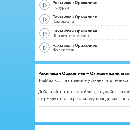
Рахымжан Оразалиев
Попурри
Рахымжан Оразалиев
Коктем ани
Рахымжан Оразалиев
Шымкентим менин
Рахымжан Оразалиев
Журек сози
Рахымжан Оразалиев – Озгерме жаным
мо
TopMuz.kz. На странице указаны длительност
Добавляйте трек в плейлист, слушайте похо
формируются по реальному поведению польз