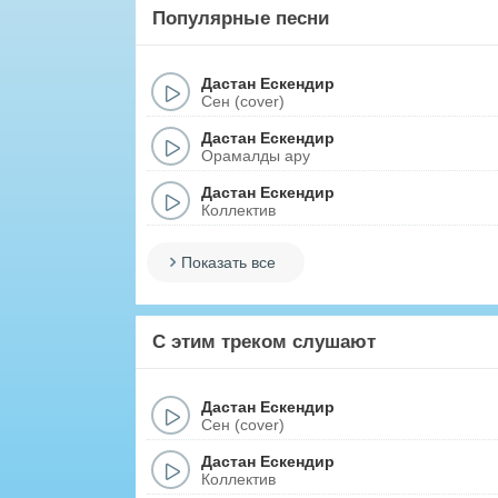
Популярные песни
Дастан Ескендир
Сен (cover)
Дастан Ескендир
Орамалды ару
Дастан Ескендир
Коллектив
Показать все
С этим треком слушают
Дастан Ескендир
Сен (cover)
Дастан Ескендир
Коллектив