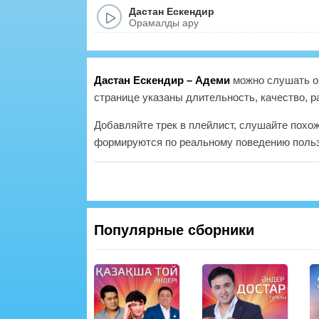
Дастан Ескендир
Орамалды ару
Дастан Ескендир – Адеми
можно слушать он
странице указаны длительность, качество, р
Добавляйте трек в плейлист, слушайте похо
формируются по реальному поведению польз
Популярные сборники