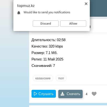
topmuz.kz
Would like to send you notifications
Discard
Allow
Дастан Ескендир
– Адеми
Длительность:
02:58
Качество:
320 kbps
Размер:
7.1 Мб.
Релиз:
11 Май 2025
Скачиваний:
7
казахские
поп
Слушать
Скачать
4