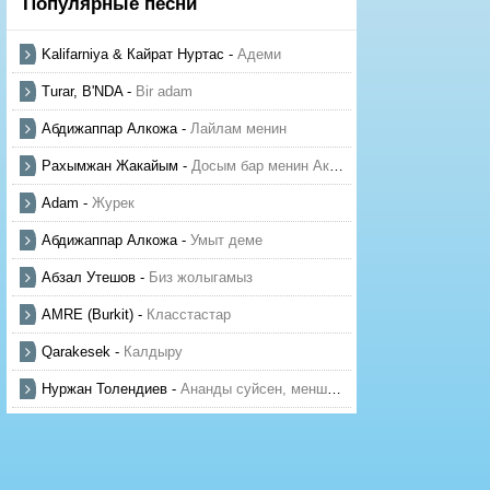
Популярные песни
Kalifarniya & Кайрат Нуртас
-
Адеми
Turar, B'NDA
-
Bir adam
Абдижаппар Алкожа
-
Лайлам менин
Рахымжан Жакайым
-
Досым бар менин Актауда
Adam
-
Журек
Абдижаппар Алкожа
-
Умыт деме
Абзал Утешов
-
Биз жолыгамыз
AMRE (Burkit)
-
Класстастар
Qarakesek
-
Калдыру
Нуржан Толендиев
-
Ананды суйсен, менше суй