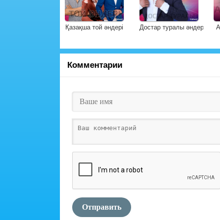
Қазақша той әндері
Достар туралы әндер
А
Комментарии
Отправить