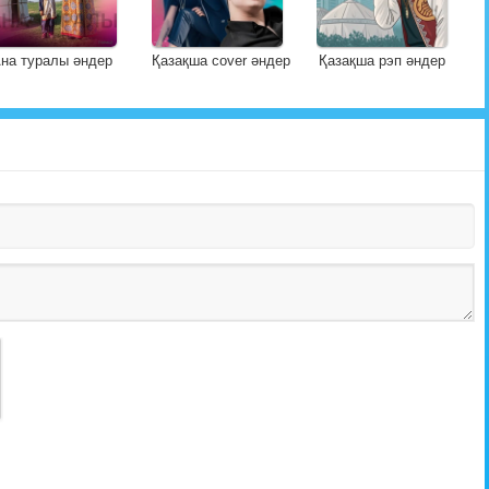
на туралы әндер
Қазақша cover әндер
Қазақша рэп әндер