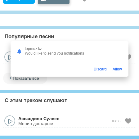
Популярные песни
topmuz.kz
Would like to send you notifications
Аспандияр Сулеев
03:35
Менин достарым
Discard
Allow
Показать все
С этим треком слушают
Аспандияр Сулеев
03:35
Менин достарым