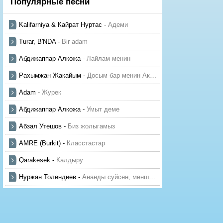
Популярные песни
Kalifarniya & Кайрат Нуртас
-
Адеми
Turar, B'NDA
-
Bir adam
Абдижаппар Алкожа
-
Лайлам менин
Рахымжан Жакайым
-
Досым бар менин Актауда
Adam
-
Журек
Абдижаппар Алкожа
-
Умыт деме
Абзал Утешов
-
Биз жолыгамыз
AMRE (Burkit)
-
Класстастар
Qarakesek
-
Калдыру
Нуржан Толендиев
-
Ананды суйсен, менше суй