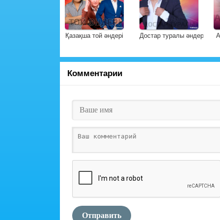
Қазақша той әндері
Достар туралы әндер
А
Комментарии
Отправить