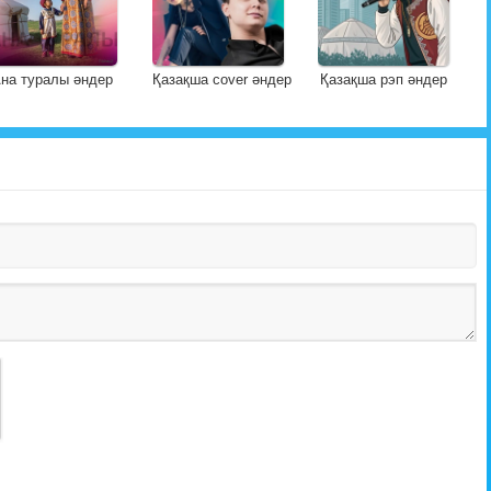
на туралы әндер
Қазақша cover әндер
Қазақша рэп әндер