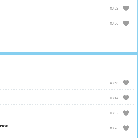
03:52
03:36
03:48
03:44
03:32
язов
03:26