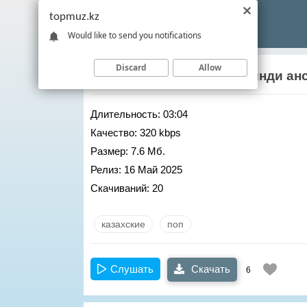
topmuz.kz
Would like to send you notifications
Discard
Allow
Агайындылар тобы
– Озинди ан
Длительность:
03:04
Качество:
320 kbps
Размер:
7.6 Мб.
Релиз:
16 Май 2025
Скачиваний:
20
казахские
поп
Слушать
Скачать
6