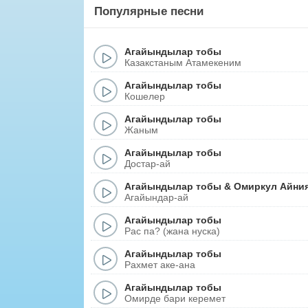
Популярные песни
Агайындылар тобы
Казакстаным Атамекеним
Агайындылар тобы
Кошелер
Агайындылар тобы
Жаным
Агайындылар тобы
Достар-ай
Агайындылар тобы
&
Омиркул Айни
Агайындар-ай
Агайындылар тобы
Рас па? (жана нуска)
Агайындылар тобы
Рахмет аке-ана
Агайындылар тобы
Омирде бари керемет