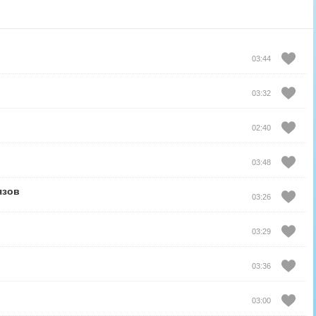
03:44
03:32
02:40
03:48
язов
03:26
03:29
03:36
03:00