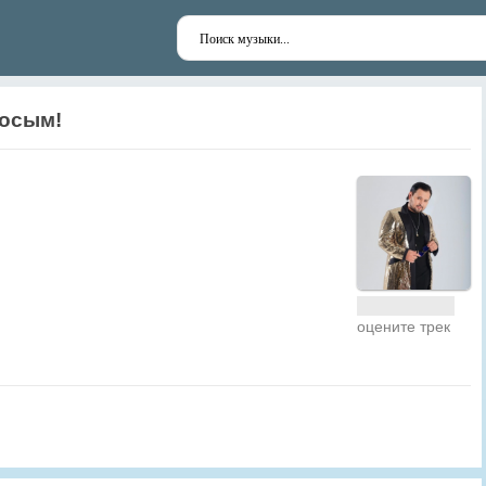
досым!
оцените трек