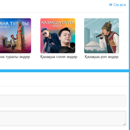
См.все
на туралы әндер
Қазақша cover әндер
Қазақша рэп әндер