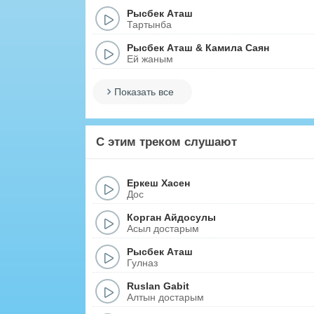
Рысбек Аташ
Тартынба
Рысбек Аташ
&
Камила Саян
Ей жаным
Показать все
С этим треком слушают
Еркеш Хасен
Дос
Корган Айдосулы
Асыл достарым
Рысбек Аташ
Гулназ
Ruslan Gabit
Алтын достарым