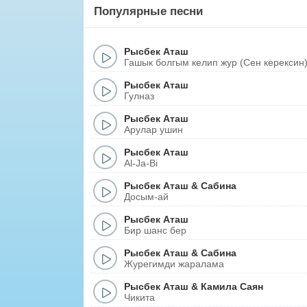
Популярные песни
Рысбек Аташ
Гашык болгым келип жур (Сен керексин
Рысбек Аташ
Гулназ
Рысбек Аташ
Арулар ушин
Рысбек Аташ
Al-Ja-Bi
Рысбек Аташ
&
Сабина
Досым-ай
Рысбек Аташ
Бир шанс бер
Рысбек Аташ
&
Сабина
Журегимди жаралама
Рысбек Аташ
&
Камила Саян
Чикита