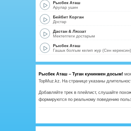
Рысбек Аташ
Арулар ушин
Бейбит Корган
Достар
Дастан
&
Ляззат
Мектептеги достарым
Рысбек Аташ
Гашык болгым келип жур (Сен керексин
Рысбек Аташ – Туган кунинмен досым!
мож
TopMuz.kz. На странице указаны длительност
Добавляйте трек в плейлист, слушайте похо
формируются по реальному поведению польз