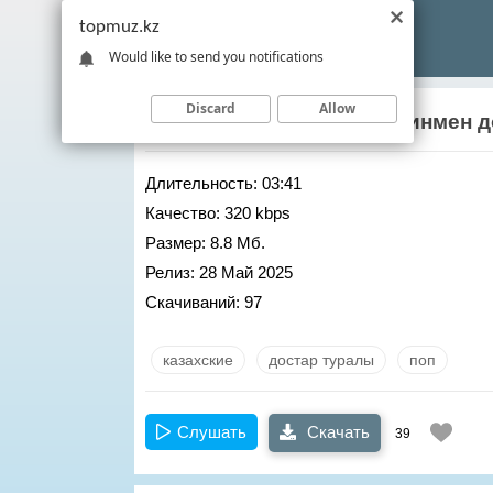
topmuz.kz
Would like to send you notifications
Discard
Allow
Рысбек Аташ
– Туган кунинмен 
Длительность:
03:41
Качество:
320 kbps
Размер:
8.8 Мб.
Релиз:
28 Май 2025
Скачиваний:
97
казахские
достар туралы
поп
Слушать
Скачать
39