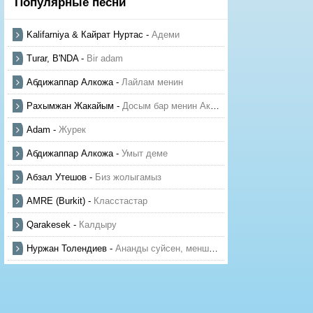
Популярные песни
Kalifarniya & Кайрат Нуртас
-
Адеми
Turar, B'NDA
-
Bir adam
Абдижаппар Алкожа
-
Лайлам менин
Рахымжан Жакайым
-
Досым бар менин Актауда
Adam
-
Журек
Абдижаппар Алкожа
-
Умыт деме
Абзал Утешов
-
Биз жолыгамыз
AMRE (Burkit)
-
Класстастар
Qarakesek
-
Калдыру
Нуржан Толендиев
-
Ананды суйсен, менше суй