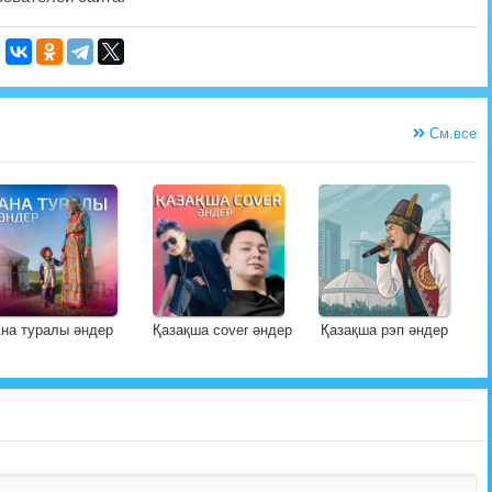
См.все
на туралы әндер
Қазақша cover әндер
Қазақша рэп әндер