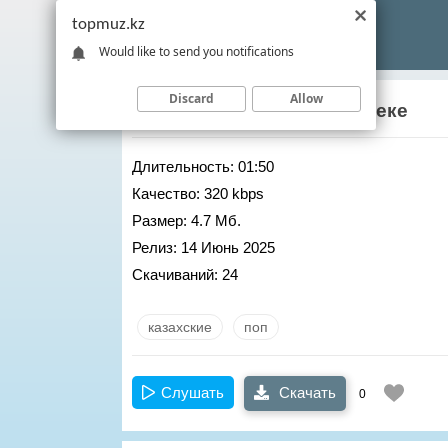
topmuz.kz
Would like to send you notifications
Discard
Allow
Маржан Арапбаева
– Мереке
Длительность:
01:50
Качество:
320 kbps
Размер:
4.7 Мб.
Релиз:
14 Июнь 2025
Скачиваний:
24
казахские
поп
Слушать
Скачать
0