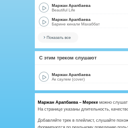
Маржан Арапбаева
Beautiful Life
Маржан Арапбаева
Барине кинали Махаббат
Показать все
С этим треком слушают
Маржан Арапбаева
Ак саулем (cover)
Маржан Арапбаева – Мереке
можно слушать
На странице указаны длительность, качество
Добавляйте трек в плейлист, слушайте похо
формируются по реальному поведению польз