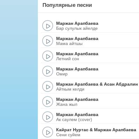
Популярные песни
Маржан Арапбаева
Бар сулулык айелде
Маржан Арапбаева
Мама айтшы
Маржан Арапбаева
Летний сон
Маржан Арапбаева
Омир
Маржан Арапбаева
&
Асан Абдралин
Айткым келди
Маржан Арапбаева
Жана жыл
Маржан Арапбаева
Ак саулем (cover)
Кайрат Нуртас
&
Маржан Арапбаева
Сени суйем