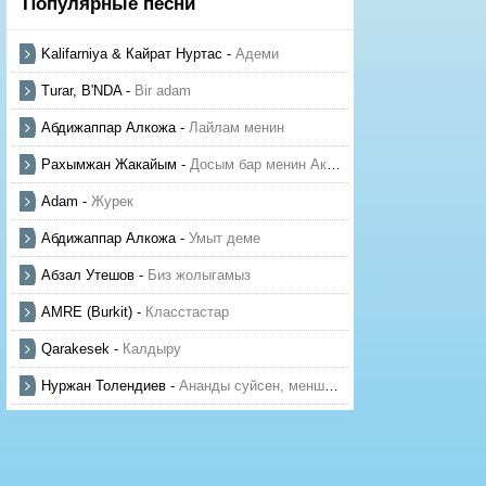
Популярные песни
Kalifarniya & Кайрат Нуртас
-
Адеми
Turar, B'NDA
-
Bir adam
Абдижаппар Алкожа
-
Лайлам менин
Рахымжан Жакайым
-
Досым бар менин Актауда
Adam
-
Журек
Абдижаппар Алкожа
-
Умыт деме
Абзал Утешов
-
Биз жолыгамыз
AMRE (Burkit)
-
Класстастар
Qarakesek
-
Калдыру
Нуржан Толендиев
-
Ананды суйсен, менше суй