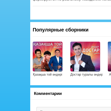
Популярные сборники
Қазақша той әндері
Достар туралы әндер
А
Комментарии