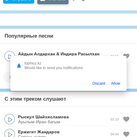
Популярные песни
Айдын Алдархан​​​​​​​
&
Индира Расылхан
04:15
Аккуынды аяла
topmuz.kz
Would like to send you notifications
Показать все
Discard
Allow
С этим треком слушают
Рыскул Шайхисламова
03:10
Ауылым-Иран багым
Ержигит Жандаров
04:44
Сирень гулим