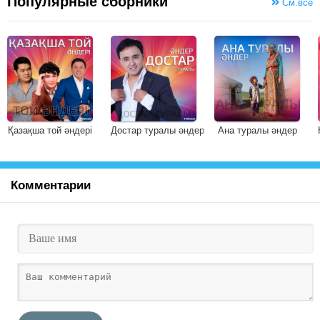
Популярные сборники
См.все
Қазақша той әндері
Достар туралы әндер
Ана туралы әндер
Комментарии