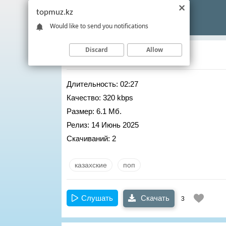
topmuz.kz
Would like to send you notifications
Discard
Allow
Mirjan
– Zharygym-ai
Длительность:
02:27
Качество:
320 kbps
Размер:
6.1 Мб.
Релиз:
14 Июнь 2025
Скачиваний:
2
казахские
поп
Слушать
Скачать
3