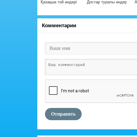
Қазақша той әндері
Достар туралы әндер
А
Комментарии
Отправить