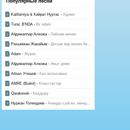
Популярные песни
Kalifarniya & Кайрат Нуртас
-
Адеми
Turar, B'NDA
-
Bir adam
Абдижаппар Алкожа
-
Лайлам менин
Рахымжан Жакайым
-
Досым бар менин Актауда
Adam
-
Журек
Абдижаппар Алкожа
-
Умыт деме
Абзал Утешов
-
Биз жолыгамыз
AMRE (Burkit)
-
Класстастар
Qarakesek
-
Калдыру
Нуржан Толендиев
-
Ананды суйсен, менше суй