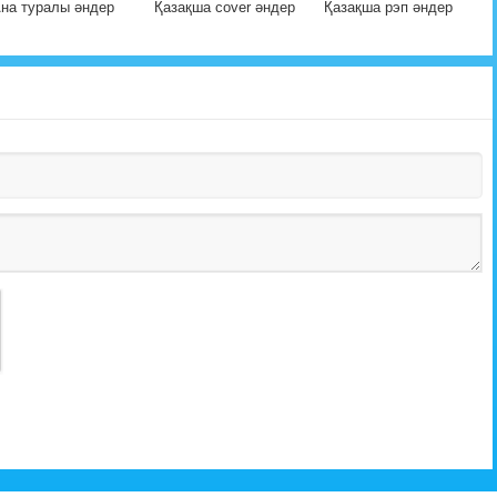
на туралы әндер
Қазақша cover әндер
Қазақша рэп әндер