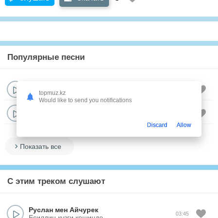
Популярные песни
Руслан мен Айчурек
03:45
Есилдин кузги кешинде
topmuz.kz
Would like to send you notifications
Руслан мен Айчурек
03:33
Сен дедим
Discard
Allow
Показать все
С этим треком слушают
Руслан мен Айчурек
03:45
Есилдин кузги кешинде