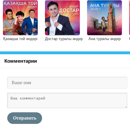
Қазақша той әндері
Достар туралы әндер
Ана туралы әндер
Комментарии
Отправить