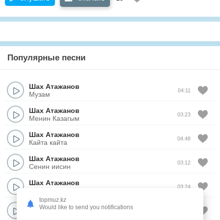
Популярные песни
Шах Атажанов
04:11
Музам
Шах Атажанов
03:23
Менин Казагым
Шах Атажанов
04:48
Кайта кайта
Шах Атажанов
03:12
Сенин иисин
Шах Атажанов
03:24
Сени издедим
topmuz.kz
Шах Атажанов
Would like to send you notifications
03:31
Кызыл койлегин