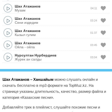
Шах Атажанов
04:11
Музам
Шах Атажанов
03:24
Сени издедим
Шах Атажанов
01:37
Кызыл гулим
Шах Атажанов
03:45
Ойла - ойла
Нурсултан Нурбердиев
03:04
Журек ан салды
Шах Атажанов – Ханшайым
можно слушать онлайн и
скачать бесплатно в mp3 формате на TopMuz.kz. На
странице указаны длительность, качество, размер файла и
категория «Казахские песни».
Добавляйте трек в плейлист, слушайте похожие песни и