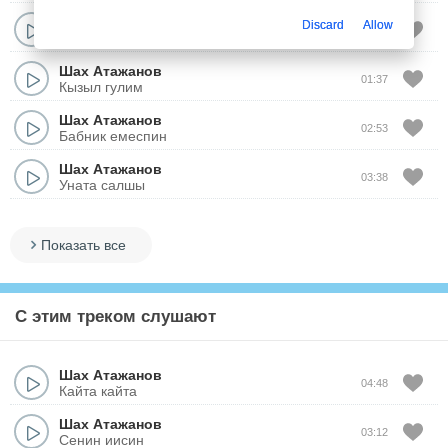
Шах Атажанов
Discard
Allow
03:51
Махаббат дерти
Шах Атажанов
01:37
Кызыл гулим
Шах Атажанов
02:53
Бабник емеспин
Шах Атажанов
03:38
Уната салшы
Показать все
С этим треком слушают
Шах Атажанов
04:48
Кайта кайта
Шах Атажанов
03:12
Сенин иисин