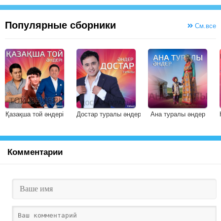
Популярные сборники
См.все
Қазақша той әндері
Достар туралы әндер
Ана туралы әндер
Комментарии