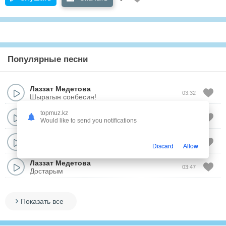
Популярные песни
Лаззат Медетова
03:32
Шырагын сонбесин!
Лаззат Медетова
topmuz.kz
03:38
Would like to send you notifications
Аманат
Лаззат Медетова
03:03
Казалынын кызымын
Discard
Allow
Лаззат Медетова
03:47
Достарым
Показать все