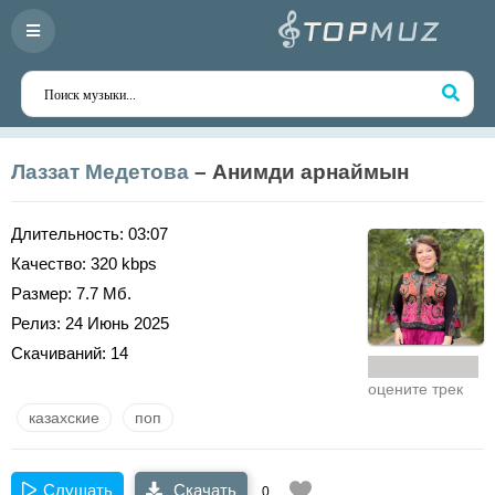
Лаззат Медетова
– Анимди арнаймын
Длительность:
03:07
Качество:
320 kbps
Размер:
7.7 Мб.
Релиз:
24 Июнь 2025
Скачиваний:
14
оцените трек
казахские
поп
Слушать
Скачать
0