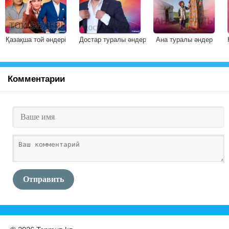
Қазақша той әндері
Достар туралы әндер
Ана туралы әндер
Комментарии
Отправить