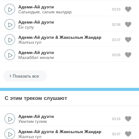
Адеми-Ай дуэти
03:53
Сагындым, сагым жылдар
Адеми-Ай дуэти
02:58
Ен сулу
Адеми-Ай дуэти
&
Жаксылык Жандар
03:37
Жалгыз гул
Адеми-Ай дуэти
03:05
Махаббат кинали
Показать все
С этим треком слушают
Адеми-Ай дуэти
03:16
Умитим гулим
Адеми-Ай дуэти
&
Жаксылык Жандар
03:37
Жалгыз гул