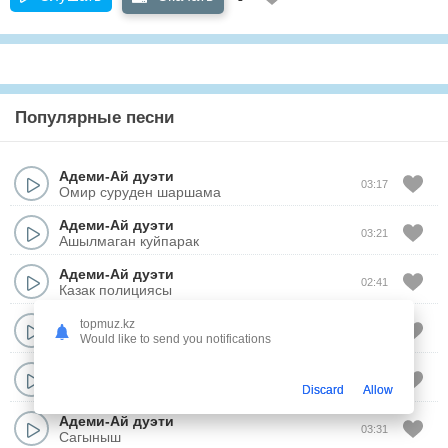
Популярные песни
Адеми-Ай дуэти
03:17
Омир суруден шаршама
Адеми-Ай дуэти
03:21
Ашылмаган куйпарак
Адеми-Ай дуэти
02:41
Казак полициясы
Адеми-Ай дуэти
topmuz.kz
03:20
Жендим барин
Would like to send you notifications
Адеми-Ай дуэти
03:12
Хит олен
Discard
Allow
Адеми-Ай дуэти
03:31
Сагыныш