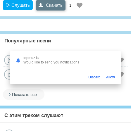
Слушать
Скачать
1
Популярные песни
Акниет Саматайкызы
topmuz.kz
02:54
Кыз
Would like to send you notifications
Акниет Саматайкызы
03:28
Ыргызга арнау
Discard
Allow
Показать все
С этим треком слушают