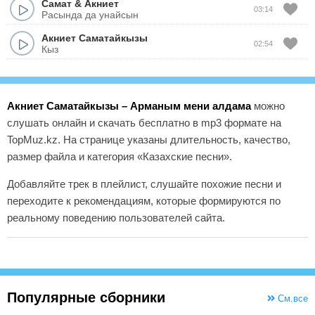
Самат
&
Акниет
03:14
Расында да унайсын
Акниет Саматайкызы
02:54
Кыз
Акниет Саматайкызы – Арманым мени алдама
можно
слушать онлайн и скачать бесплатно в mp3 формате на
TopMuz.kz. На странице указаны длительность, качество,
размер файла и категория «Казахские песни».
Добавляйте трек в плейлист, слушайте похожие песни и
переходите к рекомендациям, которые формируются по
реальному поведению пользователей сайта.
Популярные сборники
См.все