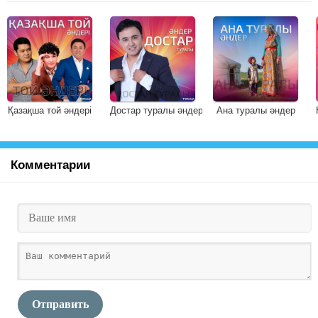
Қазақша той әндері
Достар туралы әндер
Ана туралы әндер
Комментарии
Отправить