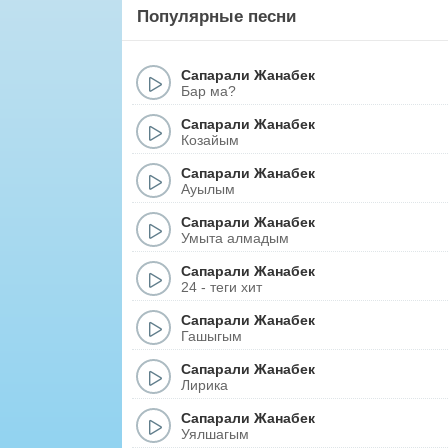
Популярные песни
Сапарали Жанабек
Бар ма?
Сапарали Жанабек
Козайым
Сапарали Жанабек
Ауылым
Сапарали Жанабек
Умыта алмадым
Сапарали Жанабек
24 - теги хит
Сапарали Жанабек
Гашыгым
Сапарали Жанабек
Лирика
Сапарали Жанабек
Уялшагым