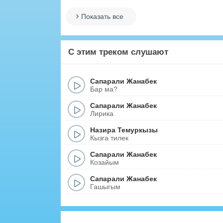
Показать все
С этим треком слушают
Сапарали Жанабек
Бар ма?
Сапарали Жанабек
Лирика
Назира Темуркызы
Кызга тилек
Сапарали Жанабек
Козайым
Сапарали Жанабек
Гашыгым