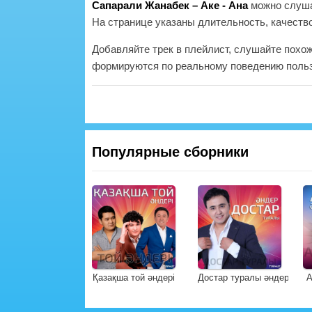
Сапарали Жанабек – Аке - Ана
можно слуша
На странице указаны длительность, качество
Добавляйте трек в плейлист, слушайте похо
формируются по реальному поведению польз
Популярные сборники
Қазақша той әндері
Достар туралы әндер
А