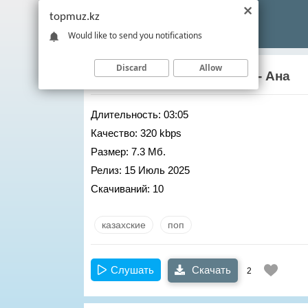
topmuz.kz
Would like to send you notifications
Discard
Allow
Сапарали Жанабек
– Аке - Ана
Длительность:
03:05
Качество:
320 kbps
Размер:
7.3 Мб.
Релиз:
15 Июль 2025
Скачиваний:
10
казахские
поп
Слушать
Скачать
2