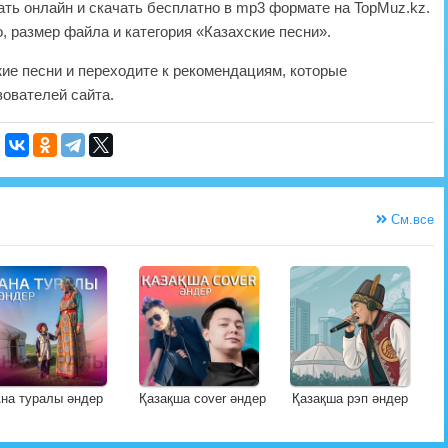
ть онлайн и скачать бесплатно в mp3 формате на TopMuz.kz.
, размер файла и категория «Казахские песни».
жие песни и переходите к рекомендациям, которые
ователей сайта.
См.все
на туралы әндер
Қазақша cover әндер
Қазақша рэп әндер