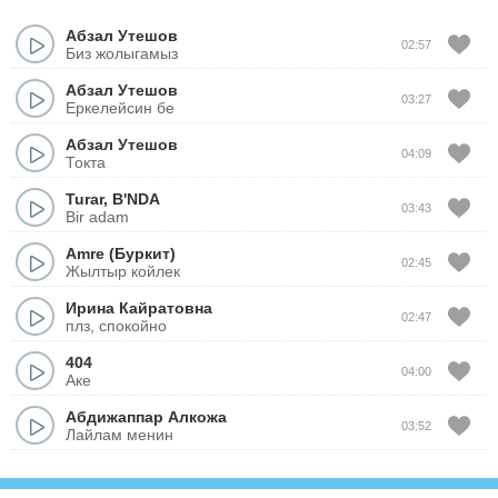
Абзал Утешов
02:57
Биз жолыгамыз
Абзал Утешов
03:27
Еркелейсин бе
Абзал Утешов
04:09
Токта
Turar
,
B'NDA
03:43
Bir adam
Amre (Буркит)
02:45
Жылтыр койлек
Ирина Кайратовна
02:47
плз, спокойно
404
04:00
Аке
Абдижаппар Алкожа
03:52
Лайлам менин