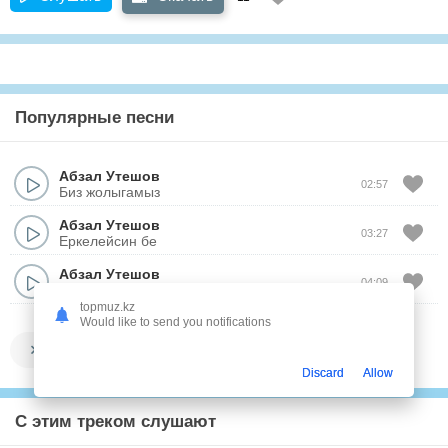
Популярные песни
Абзал Утешов
02:57
Биз жолыгамыз
Абзал Утешов
03:27
Еркелейсин бе
Абзал Утешов
04:09
Токта
topmuz.kz
Would like to send you notifications
Показать все
Discard
Allow
С этим треком слушают