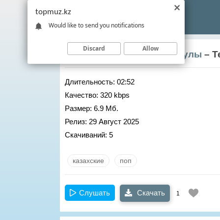
topmuz.kz
Would like to send you notifications
Discard
Allow
Ермек Берекет Темиртайулы
– Т
Длительность:
02:52
Качество:
320 kbps
Размер:
6.9 Мб.
Релиз:
29 Август 2025
Скачиваний:
5
казахские
поп
Слушать
Скачать
1