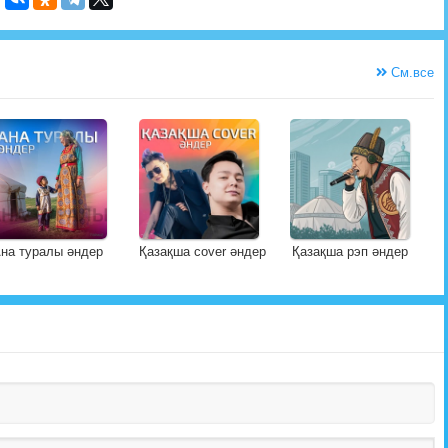
См.все
на туралы әндер
Қазақша cover әндер
Қазақша рэп әндер