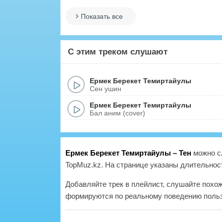
Показать все
С этим треком слушают
Ермек Берекет Темиртайулы
Сен ушин
Ермек Берекет Темиртайулы
Бал аним (cover)
Ермек Берекет Темиртайулы – Тен
можно с
TopMuz.kz. На странице указаны длительност
Добавляйте трек в плейлист, слушайте похо
формируются по реальному поведению польз