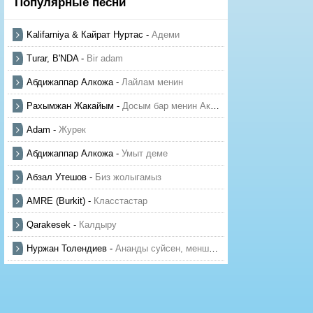
Популярные песни
Kalifarniya & Кайрат Нуртас
-
Адеми
Turar, B'NDA
-
Bir adam
Абдижаппар Алкожа
-
Лайлам менин
Рахымжан Жакайым
-
Досым бар менин Актауда
Adam
-
Журек
Абдижаппар Алкожа
-
Умыт деме
Абзал Утешов
-
Биз жолыгамыз
AMRE (Burkit)
-
Класстастар
Qarakesek
-
Калдыру
Нуржан Толендиев
-
Ананды суйсен, менше суй