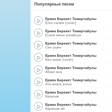
Популярные песни
Ермек Берекет Темиртайулы
Елге салем (cover)
Ермек Берекет Темиртайулы
Есине мени алгайсын
Ермек Берекет Темиртайулы
Сен ушин
Ермек Берекет Темиртайулы
Бал аним (cover)
Ермек Берекет Темиртайулы
Абзал ана
Ермек Берекет Темиртайулы
Ата-анага алгыс
Ермек Берекет Темиртайулы
Казагым
Ермек Берекет Темиртайулы
Карагым-ай