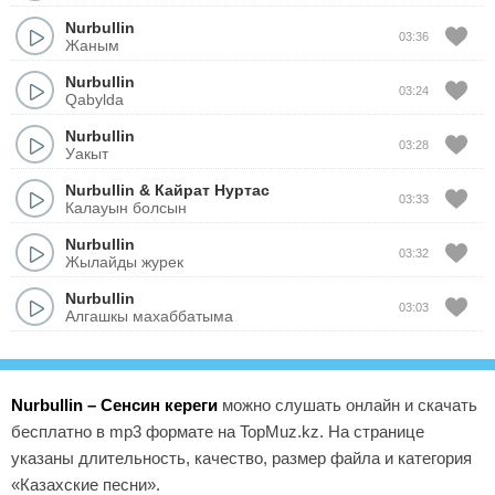
Nurbullin
03:36
Жаным
Nurbullin
03:24
Qabylda
Nurbullin
03:28
Уакыт
Nurbullin
&
Кайрат Нуртас
03:33
Калауын болсын
Nurbullin
03:32
Жылайды журек
Nurbullin
03:03
Алгашкы махаббатыма
Nurbullin – Сенсин кереги
можно слушать онлайн и скачать
бесплатно в mp3 формате на TopMuz.kz. На странице
указаны длительность, качество, размер файла и категория
«Казахские песни».