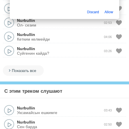
Nurbullin
03:27
Кулкин
Discard
Allow
Nurbullin
02:53
Ол- сезим
Nurbullin
04:06
Кетким келмейди
Nurbullin
03:26
Суйгенин кайда?
Показать все
С этим треком слушают
Nurbullin
03:43
Уксамайсын ешкимге
Nurbullin
02:50
Сен барда