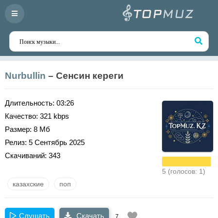
Nurbullin
– Сенсин кереги
Длительность:
03:26
Качество:
321 kbps
Размер:
8 Мб
Релиз:
5 Сентябрь 2025
Скачиваний:
343
5 (голосов: 1)
казахские
поп
Слушать
Скачать
7