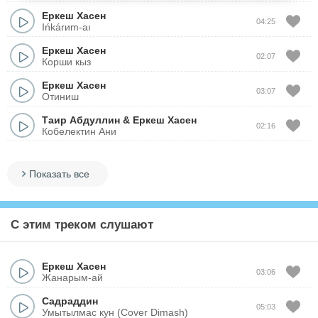
Еркеш Хасен
04:25
Ińkárиm-aı
Еркеш Хасен
02:07
Корши кыз
Еркеш Хасен
03:07
Отиниш
Таир Абдуллин
&
Еркеш Хасен
02:16
Кобелектин Ани
Показать все
С этим треком слушают
Еркеш Хасен
03:06
Жанарым-ай
Садраддин
05:03
Умытылмас кун (Cover Dimash)