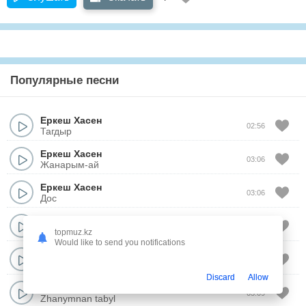
Популярные песни
Еркеш Хасен
02:56
Тагдыр
Еркеш Хасен
03:06
Жанарым-ай
Еркеш Хасен
03:06
Дос
Еркеш Хасен
feat.
Qanay
02:43
Ханшайым
topmuz.kz
Would like to send you notifications
Еркеш Хасен
03:11
Тунги сыр
Discard
Allow
Еркеш Хасен
03:09
Zhanymnan tabyl