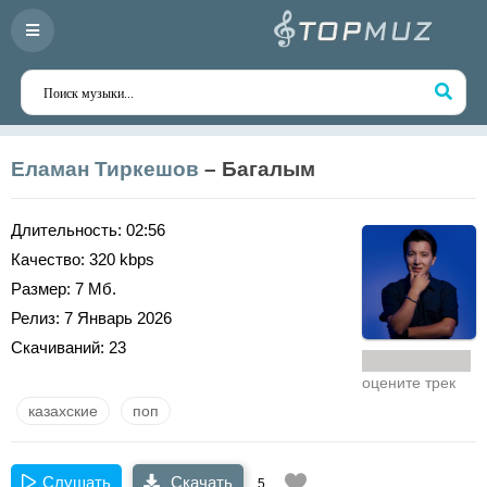
Еламан Тиркешов
– Багалым
Длительность:
02:56
Качество:
320 kbps
Размер:
7 Мб.
Релиз:
7 Январь 2026
Скачиваний:
23
оцените трек
казахские
поп
Слушать
Скачать
5