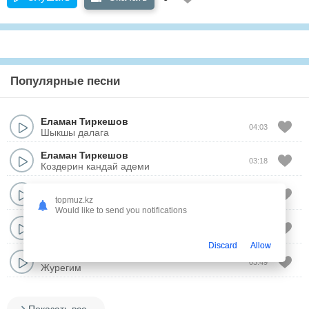
Популярные песни
Еламан Тиркешов
04:03
Шыкшы далага
Еламан Тиркешов
03:18
Коздерин кандай адеми
Еламан Тиркешов
03:12
Уйлену онай
topmuz.kz
Would like to send you notifications
Еламан Тиркешов
03:24
Калай журемин
Discard
Allow
Еламан Тиркешов
03:49
Журегим