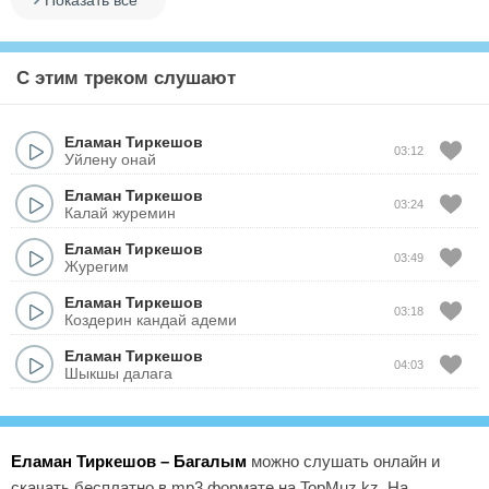
Показать все
С этим треком слушают
Еламан Тиркешов
03:12
Уйлену онай
Еламан Тиркешов
03:24
Калай журемин
Еламан Тиркешов
03:49
Журегим
Еламан Тиркешов
03:18
Коздерин кандай адеми
Еламан Тиркешов
04:03
Шыкшы далага
Еламан Тиркешов – Багалым
можно слушать онлайн и
скачать бесплатно в mp3 формате на TopMuz.kz. На