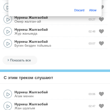
Нуркеш Жалгасбай
03:16
Суринбе кызым
Discard
Allow
Нуркеш Жалгасбай
03:27
Омир жалган-ай
Нуркеш Жалгасбай
02:48
Жур жанымда
Нуркеш Жалгасбай
03:07
Бугин биздин тойымыз
Показать все
С этим треком слушают
Нуркеш Жалгасбай
03:06
Агам менин
Нуркеш Жалгасбай
02:47
Жан шуагым