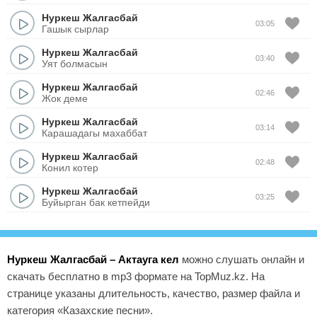
Нуркеш Жалгасбай
03:05
Гашык сырлар
Нуркеш Жалгасбай
03:40
Уят болмасын
Нуркеш Жалгасбай
02:46
Жок деме
Нуркеш Жалгасбай
03:14
Карашадагы махаббат
Нуркеш Жалгасбай
02:48
Конил котер
Нуркеш Жалгасбай
03:25
Буйырган бак кетпейди
Нуркеш Жалгасбай – Актауга кел
можно слушать онлайн и
скачать бесплатно в mp3 формате на TopMuz.kz. На
странице указаны длительность, качество, размер файла и
категория «Казахские песни».