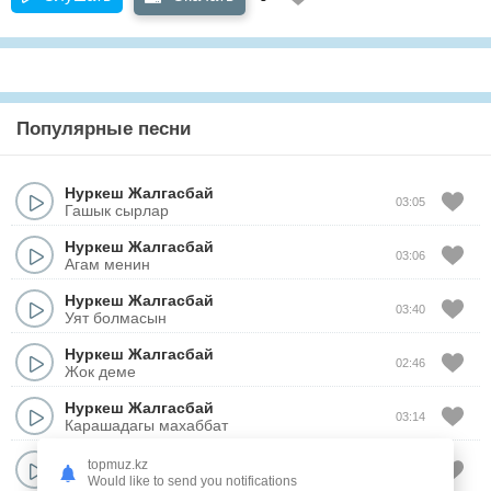
Популярные песни
Нуркеш Жалгасбай
03:05
Гашык сырлар
Нуркеш Жалгасбай
03:06
Агам менин
Нуркеш Жалгасбай
03:40
Уят болмасын
Нуркеш Жалгасбай
02:46
Жок деме
Нуркеш Жалгасбай
03:14
Карашадагы махаббат
Нуркеш Жалгасбай
topmuz.kz
03:35
Сенин касында
Would like to send you notifications