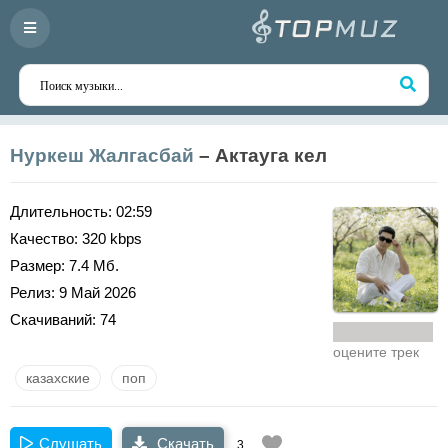
Нуркеш Жалгасбай
– Актауга кел
Длительность:
02:59
Качество:
320 kbps
Размер:
7.4 Мб.
Релиз:
9 Май 2026
Скачиваний:
74
оцените трек
казахские
поп
Слушать
Скачать
3