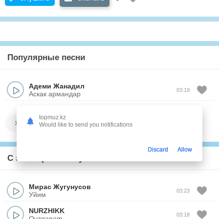
Популярные песни
Адеми Жанадил
03:19
Аскак армандар
topmuz.kz
Показать все
Would like to send you notifications
Discard
Allow
С этим треком слушают
Мирас Жугунусов
03:23
Уйим
NURZHIKK
03:18
Qyzganam