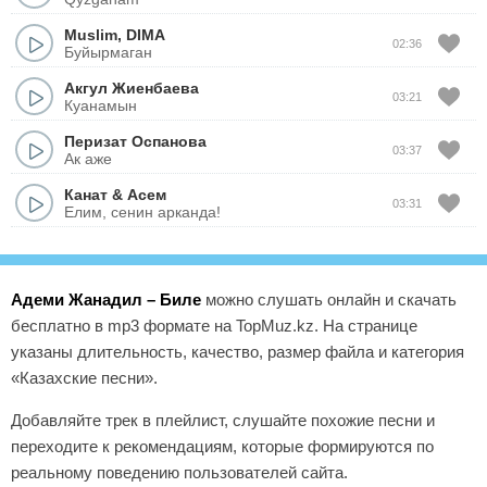
Muslim
,
DIMA
02:36
Буйырмаган
Акгул Жиенбаева
03:21
Куанамын
Перизат Оспанова
03:37
Ак аже
Канат
&
Асем
03:31
Елим, сенин арканда!
Адеми Жанадил – Биле
можно слушать онлайн и скачать
бесплатно в mp3 формате на TopMuz.kz. На странице
указаны длительность, качество, размер файла и категория
«Казахские песни».
Добавляйте трек в плейлист, слушайте похожие песни и
переходите к рекомендациям, которые формируются по
реальному поведению пользователей сайта.