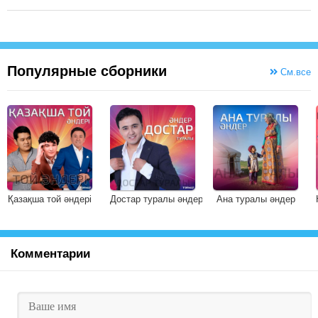
Популярные сборники
См.все
Қазақша той әндері
Достар туралы әндер
Ана туралы әндер
Комментарии