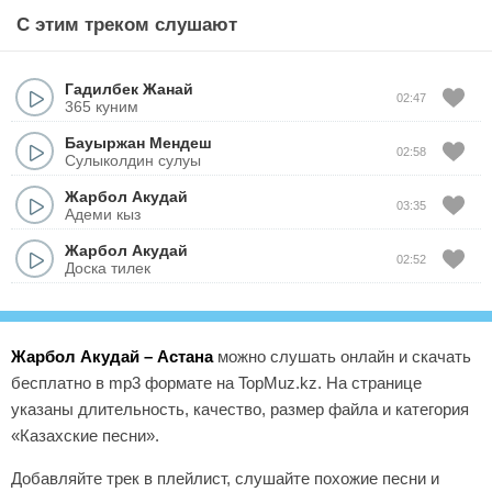
С этим треком слушают
Гадилбек Жанай
02:47
365 куним
Бауыржан Мендеш
02:58
Сулыколдин сулуы
Жарбол Акудай
03:35
Адеми кыз
Жарбол Акудай
02:52
Доска тилек
Жарбол Акудай – Астана
можно слушать онлайн и скачать
бесплатно в mp3 формате на TopMuz.kz. На странице
указаны длительность, качество, размер файла и категория
«Казахские песни».
Добавляйте трек в плейлист, слушайте похожие песни и