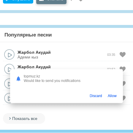
Популярные песни
Жарбол Акудай
03:35
Адеми кыз
Жарбол Акудай
02:52
Доска тилек
topmuz.kz
Would like to send you notifications
Жарбол Акудай
03:00
Сыныптасым
Жарбол Акудай
Discard
Allow
02:57
Ак курдас
Показать все