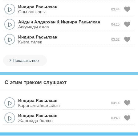
Индира Расылхан
03:44
Оны оны оны
Айдын Алдархан
&
Индира Расылхан
04:15
Аккуыңды аяла
Индира Расылхан
03:32
Кызга тилек
Показать все
С этим треком слушают
Индира Расылхан
04:14
Карагым айналайын
Индира Расылхан
03:43
Жанымда болшы