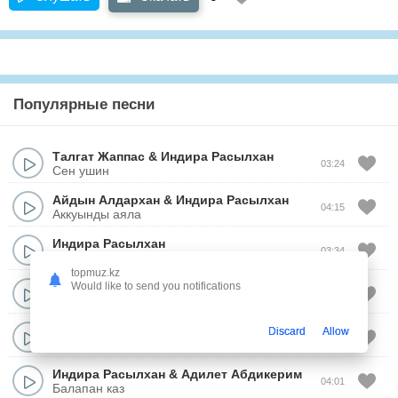
Популярные песни
Талгат Жаппас
&
Индира Расылхан
03:24
Сен ушин
Айдын Алдархан​​​​​​​
&
Индира Расылхан
04:15
Аккуынды аяла
Индира Расылхан
03:34
Ансарым
topmuz.kz
Индира Расылхан
Would like to send you notifications
04:14
Карагым айналайын
Индира Расылхан
Discard
Allow
03:43
Жанымда болшы
Индира Расылхан
&
Адилет Абдикерим
04:01
Балапан каз