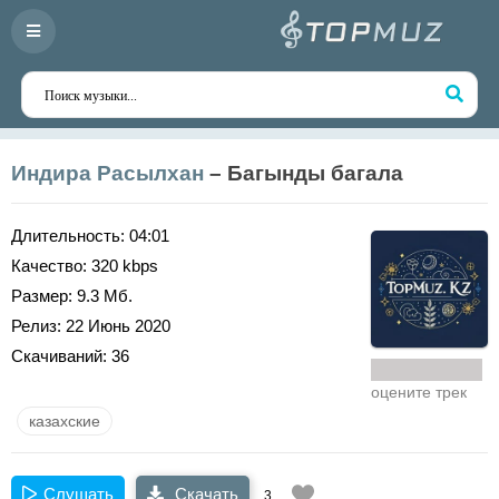
Индира Расылхан
– Багынды багала
Длительность:
04:01
Качество:
320 kbps
Размер:
9.3 Мб.
Релиз:
22 Июнь 2020
Скачиваний:
36
оцените трек
казахские
Слушать
Скачать
3