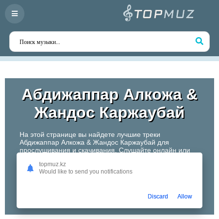
Абдижаппар Алкожа &
Жандос Каржаубай
На этой странице вы найдете лучшие треки
Абдижаппар Алкожа & Жандос Каржаубай для
прослушивания и скачивания. Слушайте онлайн или
скачивайте любимые композиции в высоком качестве.
topmuz.kz
Откройте для себя творчество одного из самых
Would like to send you notifications
перспективных артистов Казахстана!
Слушать
Discard
Allow