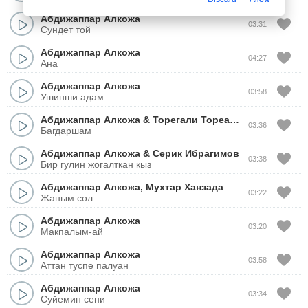
Абдижаппар Алкожа
03:31
Сундет той
Абдижаппар Алкожа
04:27
Ана
Абдижаппар Алкожа
03:58
Ушинши адам
Абдижаппар Алкожа
&
Торегали Тореали
&
Мейрамбек
03:36
Багдаршам
Абдижаппар Алкожа
&
Серик Ибрагимов
03:38
Бир гулин жогалткан кыз
Абдижаппар Алкожа
,
Мухтар Ханзада
03:22
Жаным сол
Абдижаппар Алкожа
03:20
Макпалым-ай
Абдижаппар Алкожа
03:58
Аттан туспе палуан
Абдижаппар Алкожа
03:34
Суйемин сени