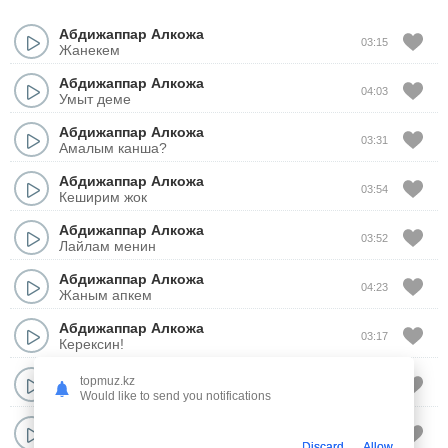
Абдижаппар Алкожа
03:15
Жанекем
Абдижаппар Алкожа
04:03
Умыт деме
Абдижаппар Алкожа
03:31
Амалым канша?
Абдижаппар Алкожа
03:54
Кеширим жок
Абдижаппар Алкожа
03:52
Лайлам менин
Абдижаппар Алкожа
04:23
Жаным апкем
Абдижаппар Алкожа
03:17
Керексин!
Абдижаппар Алкожа
topmuz.kz
04:12
Махаббат | Muhabbat
Would like to send you notifications
Абдижаппар Алкожа
02:56
Байдын кызы
Discard
Allow