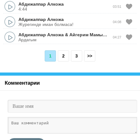
Абдижаппар Алкожа
03:51
4:44
Абдижаппар Алкожа
04:08
Журегинде иман болмаса!
Абдижаппар Алкожа
&
Айгерим Мамырова
04:27
Ардагым
1
2
3
>>
Комментарии