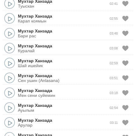
Мухтар Ханзада
02:41
Туыскан
Мухтар Ханзада
02:55
Карап коямын
Мухтар Ханзада
03:48
Бари рас
Мухтар Ханзада
03:08
Куралай
Мухтар Ханзада
02:59
Шай ишейик
Мухтар Ханзада
03:51
Сен ушин (Anlasana)
Мухтар Ханзада
03:18
Мен сени суйемин
Мухтар Ханзада
02:54
Ауылым
Мухтар Ханзада
03:11
Арулар
Мухтар Ханзада