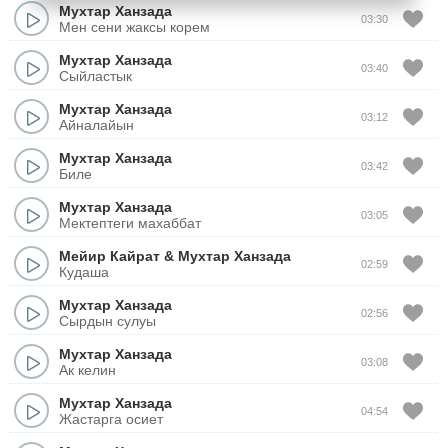
Мухтар Ханзада
03:30
Мен сени жаксы корем
Мухтар Ханзада
03:40
Сыйластык
Мухтар Ханзада
03:12
Айналайын
Мухтар Ханзада
03:42
Биле
Мухтар Ханзада
03:05
Мектептеги махаббат
Мейир Кайрат
&
Мухтар Ханзада
02:59
Кудаша
Мухтар Ханзада
02:56
Сырдын сулуы
Мухтар Ханзада
03:08
Ак келин
Мухтар Ханзада
04:54
Жастарга осиет