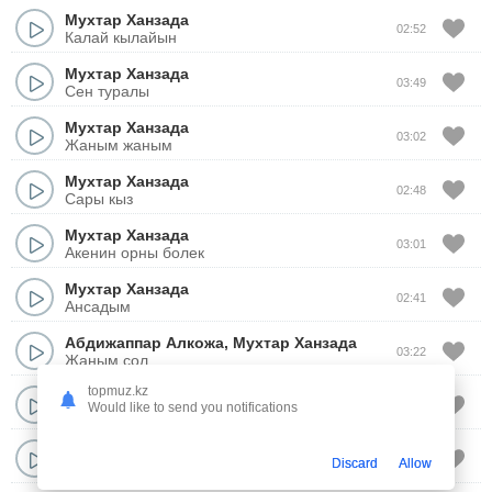
Мухтар Ханзада
02:52
Калай кылайын
Мухтар Ханзада
03:49
Сен туралы
Мухтар Ханзада
03:02
Жаным жаным
Мухтар Ханзада
02:48
Сары кыз
Мухтар Ханзада
03:01
Акенин орны болек
Мухтар Ханзада
02:41
Ансадым
Абдижаппар Алкожа
,
Мухтар Ханзада
03:22
Жаным сол
topmuz.kz
Мухтар Ханзада
03:10
Would like to send you notifications
Уйге кайтам
Мухтар Ханзада
03:13
Discard
Allow
Шаршамай