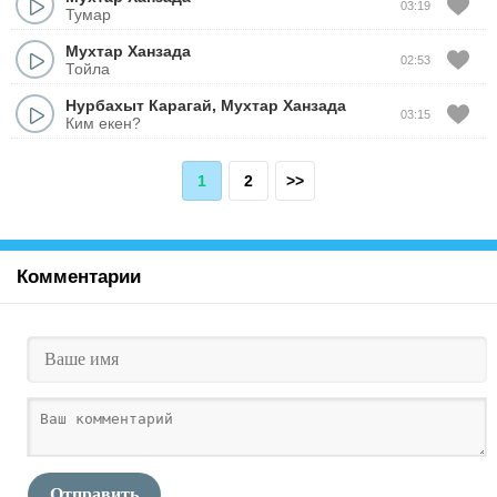
03:19
Тумар
Мухтар Ханзада
02:53
Тойла
Нурбахыт Карагай
,
Мухтар Ханзада
03:15
Ким екен?
1
2
>>
Комментарии
Отправить