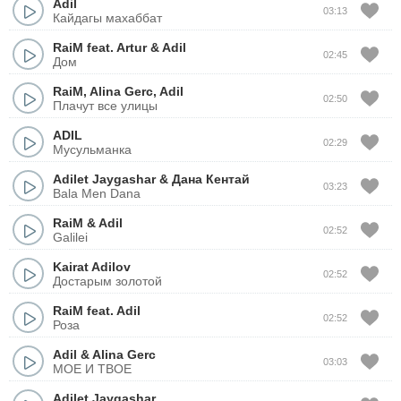
Adil
03:13
Кайдагы махаббат
RaiM
feat.
Artur
&
Adil
02:45
Дом
RaiM
,
Alina Gerc
,
Adil
02:50
Плачут все улицы
ADIL
02:29
Мусульманка
Adilet Jaygashar
&
Дана Кентай
03:23
Bala Men Dana
RaiM
&
Adil
02:52
Galilei
Kairat Adilov
02:52
Достарым золотой
RaiM
feat.
Adil
02:52
Роза
Adil
&
Alina Gerc
03:03
МОЕ И ТВОЕ
Adilet Jaygashar