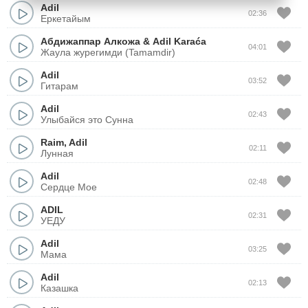
Adil
02:36
Еркетайым
Абдижаппар Алкожа
&
Adil Karaća
04:01
Жаула журегимди (Tamamdir)
Adil
03:52
Гитарам
Adil
02:43
Улыбайся это Сунна
Raim
,
Adil
02:11
Лунная
Adil
02:48
Сердце Мое
ADIL
02:31
УЕДУ
Adil
03:25
Мама
Adil
02:13
Казашка