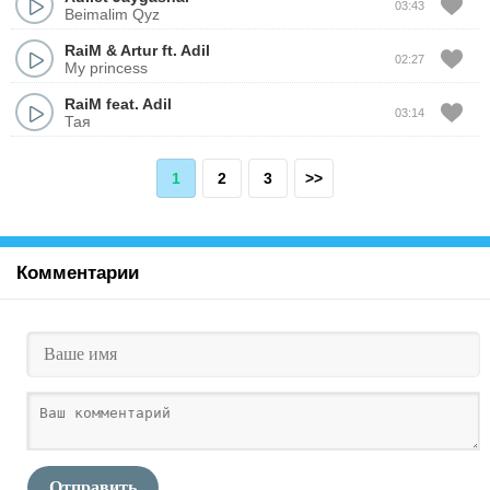
03:43
Beimalim Qyz
RaiM
&
Artur
ft.
Adil
02:27
My princess
RaiM
feat.
Adil
03:14
Тая
1
2
3
>>
Комментарии
Отправить