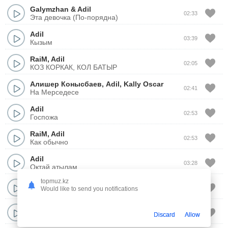
Galymzhan
&
Adil
02:33
Эта девочка (По-порядна)
Adil
03:39
Кызым
RaiM
,
Adil
02:05
КОЗ КОРКАК, КОЛ БАТЫР
Алишер Конысбаев
,
Adil
,
Kally Oscar
02:41
На Мерседесе
Adil
02:53
Госпожа
RaiM
,
Adil
02:53
Как обычно
Adil
03:28
Октай атылам
topmuz.kz
Adil
02:45
Would like to send you notifications
Моя госпожа
RaiM
&
Artur
&
Adil
02:30
Discard
Allow
Симпа