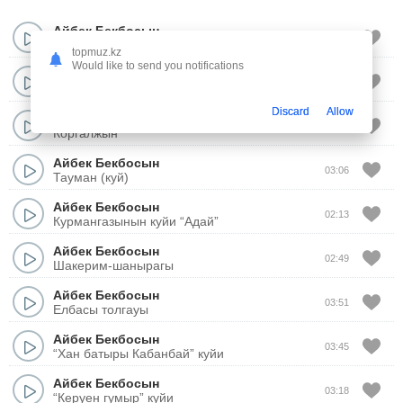
Айбек Бекбосын
04:18
“Конил толкыны” куйи
topmuz.kz
Would like to send you notifications
Айбек Бекбосын
04:40
Тарбагатай куй
Discard
Allow
Айбек Бекбосын
03:50
Коргалжын
Айбек Бекбосын
03:06
Тауман (куй)
Айбек Бекбосын
02:13
Курмангазынын куйи “Адай”
Айбек Бекбосын
02:49
Шакерим-шанырагы
Айбек Бекбосын
03:51
Елбасы толгауы
Айбек Бекбосын
03:45
“Хан батыры Кабанбай” куйи
Айбек Бекбосын
03:18
“Керуен гумыр” куйи