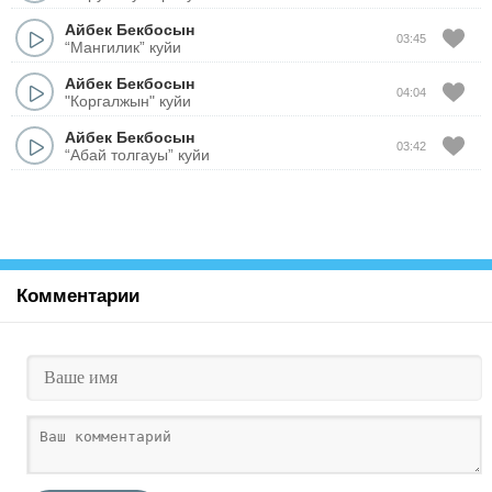
Айбек Бекбосын
03:45
“Мангилик” куйи
Айбек Бекбосын
04:04
"Коргалжын" куйи
Айбек Бекбосын
03:42
“Абай толгауы” куйи
Комментарии