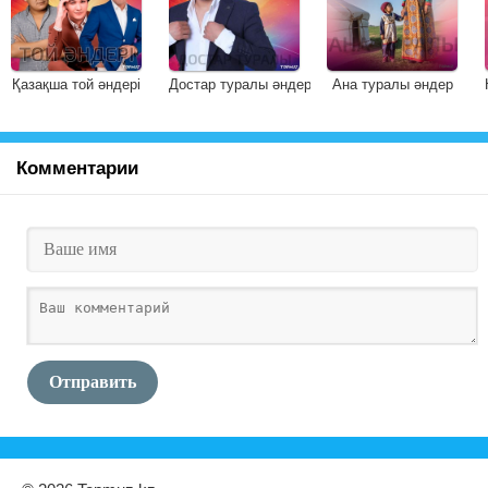
Қазақша той әндері
Достар туралы әндер
Ана туралы әндер
Комментарии
Отправить