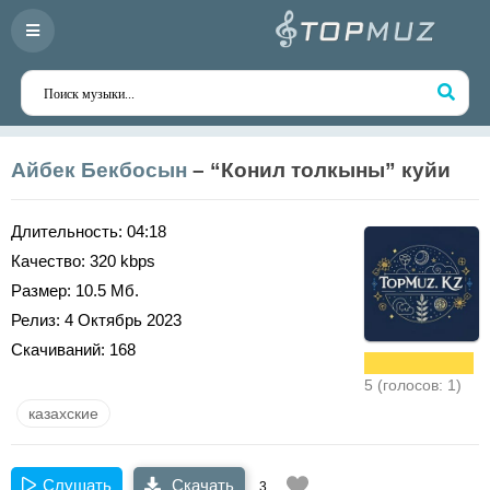
Айбек Бекбосын
– “Конил толкыны” куйи
Длительность:
04:18
Качество:
320 kbps
Размер:
10.5 Мб.
Релиз:
4 Октябрь 2023
Скачиваний:
168
5 (голосов: 1)
казахские
Слушать
Скачать
3