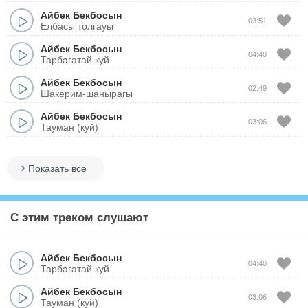
Айбек Бекбосын
03:51
Елбасы толгауы
Айбек Бекбосын
04:40
Тарбагатай куй
Айбек Бекбосын
02:49
Шакерим-шанырагы
Айбек Бекбосын
03:06
Тауман (куй)
Показать все
С этим треком слушают
Айбек Бекбосын
04:40
Тарбагатай куй
Айбек Бекбосын
03:06
Тауман (куй)