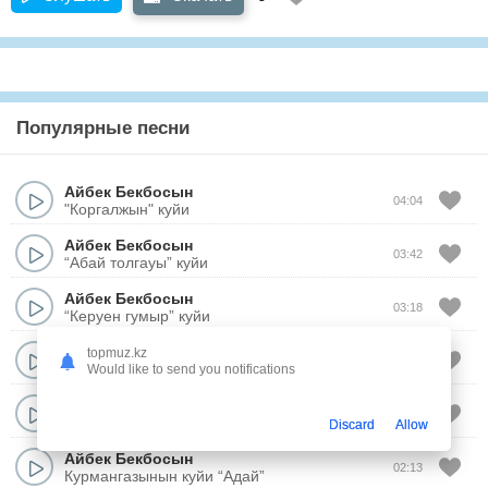
Популярные песни
Айбек Бекбосын
04:04
"Коргалжын" куйи
Айбек Бекбосын
03:42
“Абай толгауы” куйи
Айбек Бекбосын
03:18
“Керуен гумыр” куйи
Айбек Бекбосын
topmuz.kz
03:45
“Мангилик” куйи
Would like to send you notifications
Айбек Бекбосын
03:45
“Хан батыры Кабанбай” куйи
Discard
Allow
Айбек Бекбосын
02:13
Курмангазынын куйи “Адай”