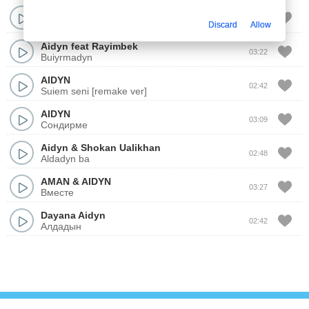
Aidyn
ft
Raiymbek
03:21
Буйырмадын
Discard
Allow
Aidyn
feat
Rayimbek
03:22
Buiyrmadyn
AIDYN
02:42
Suiem seni [remake ver]
AIDYN
03:09
Сондирме
Aidyn
&
Shokan Ualikhan
02:48
Aldadyn ba
AMAN
&
AIDYN
03:27
Вместе
Dayana Aidyn
02:42
Алдадын