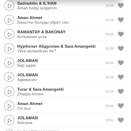
Sadraddin
&
IL'HAN
03:08
Aman bolşy süigenım
Aman Ahmet
02:18
Бакытты болуды уйрет сен
RAMANTAY
&
BAKONAY
03:28
Колымнан уста
Нурболат Абдуллин
&
Sara Amangeldi
03:38
Уйге келмейсин бе?
JOLAMAN
02:44
Бир адам
JOLAMAN
02:24
Адемисин
Turar
&
Sara Amangeldi
03:32
Zhaqsy korem
Aman Ahmet
03:04
Ол кыз
JOLAMAN
03:01
Киялым