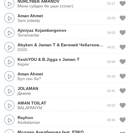
NURLYBEK AMANOV
03:17
Мени суйдин бе шын (cover)
Aman Ahmet
02:53
Seni izdeidy
Ajiniyaz Xojambergenov
04:03
Soramanlar
Abyken
&
Jaman T
&
Евгений Чебатков
&
ZAQ
04:51
GGG
KeshYOU
&
B.Jigga x Jaman T
02:56
Керек
Aman Ahmet
03:16
Бул сен ба?
JOLAMAN
02:41
Демим
AMAN TOILAT
02:53
BALAPANYM
Rayhon
03:34
Azobdaman
Молдир Ауелбекова
feat.
ESKO