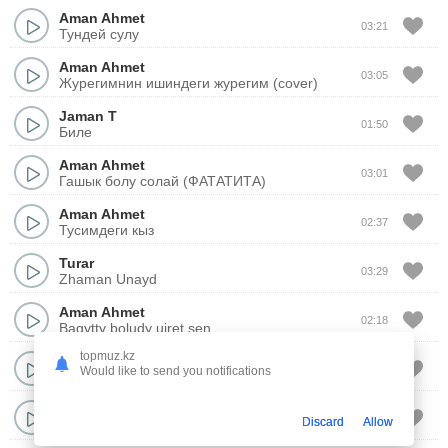
Aman Ahmet
03:21
Тундей сулу
Aman Ahmet
03:05
Журегимнин ишиндеги журегим (cover)
Jaman T
01:50
Биле
Aman Ahmet
03:01
Гашык болу солай (ФАТАТИТА)
Aman Ahmet
02:37
Тусимдеги кыз
Turar
03:29
Zhaman Unayd
Aman Ahmet
02:18
Baqytty boludy uiret sen
topmuz.kz
Aman Ahmet
02:38
Would like to send you notifications
Бакыт деген осы ма?
Aman Ahmet
02:31
Discard
Allow
Сендей гажап таппадым