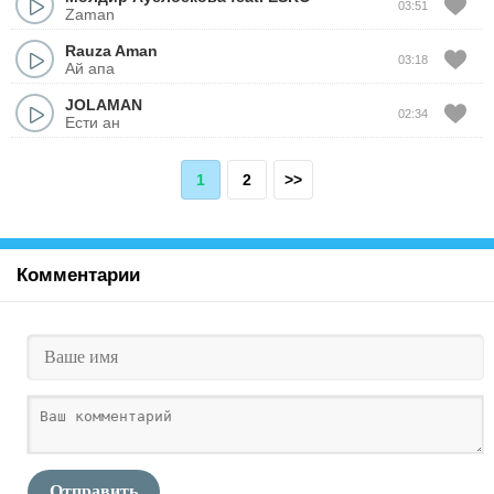
03:51
Zaman
Rauza Aman
03:18
Ай апа
JOLAMAN
02:34
Ести ан
1
2
>>
Комментарии
Отправить