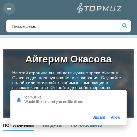
Айгерим Окасова
На этой странице вы найдете лучшие треки Айгерим
Окасова для прослушивания и скачивания. Слушайте
онлайн или скачивайте любимые композиции в
высоком качестве. Откройте для себя творчество
одного из самых перспективных артистов Казахстана!
topmuz.kz
Would like to send you notifications
Слушать
Discard
Allow
ПОПУЛЯРНЫЕ
ПО ДАТЕ
ПО АЛФАВИТУ