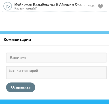
Мейиржан Казыбекулы
&
Айгерим Окасова
02:46
Калын калай?
Комментарии
Отправить