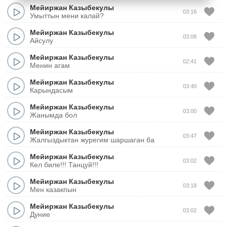
Мейиржан Казыбекулы
03:16
Умыттын мени калай?
Мейиржан Казыбекулы
03:08
Айсулу
Мейиржан Казыбекулы
02:41
Менин агам
Мейиржан Казыбекулы
03:40
Карындасым
Мейиржан Казыбекулы
03:00
Жанымда бол
Мейиржан Казыбекулы
03:47
Жалгыздыктан журегим шаршаган ба
Мейиржан Казыбекулы
03:02
Кел биле!!! Танцуй!!!
Мейиржан Казыбекулы
03:18
Мен казакпын
Мейиржан Казыбекулы
03:02
Дуние