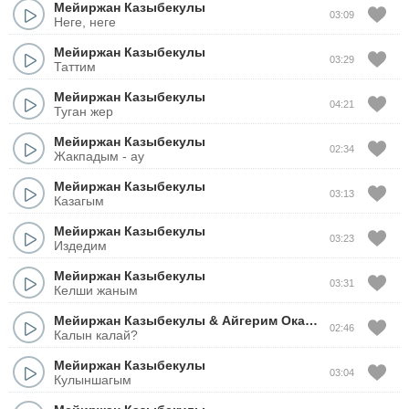
Мейиржан Казыбекулы
03:09
Неге, неге
Мейиржан Казыбекулы
03:29
Таттим
Мейиржан Казыбекулы
04:21
Туган жер
Мейиржан Казыбекулы
02:34
Жакпадым - ау
Мейиржан Казыбекулы
03:13
Казагым
Мейиржан Казыбекулы
03:23
Издедим
Мейиржан Казыбекулы
03:31
Келши жаным
Мейиржан Казыбекулы
&
Айгерим Окасова
02:46
Калын калай?
Мейиржан Казыбекулы
03:04
Кулыншагым