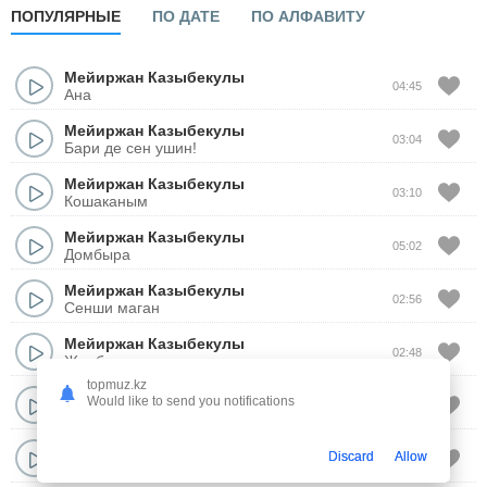
ПОПУЛЯРНЫЕ
ПО ДАТЕ
ПО АЛФАВИТУ
Мейиржан Казыбекулы
04:45
Ана
Мейиржан Казыбекулы
03:04
Бари де сен ушин!
Мейиржан Казыбекулы
03:10
Кошаканым
Мейиржан Казыбекулы
05:02
Домбыра
Мейиржан Казыбекулы
02:56
Сенши маган
Мейиржан Казыбекулы
02:48
Жанбыр жауды
topmuz.kz
Мейиржан Казыбекулы
Would like to send you notifications
03:35
Туыскандарым
Мейиржан Казыбекулы
Discard
Allow
02:45
Аялдама