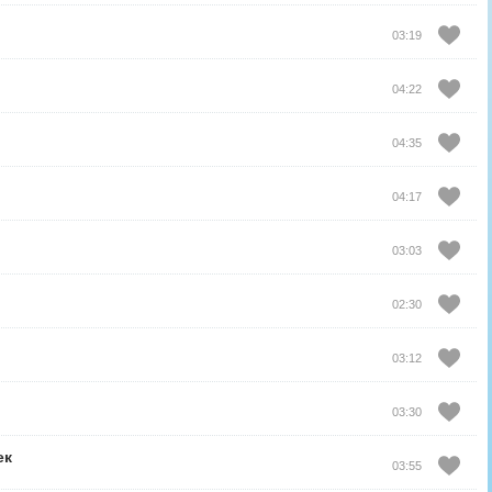
03:19
04:22
04:35
04:17
03:03
02:30
03:12
03:30
ек
03:55