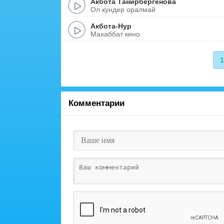
Акбота Танирбергенова
Ол кундер оралмай
Акбота-Нур
Махаббат кино
1
Комментарии