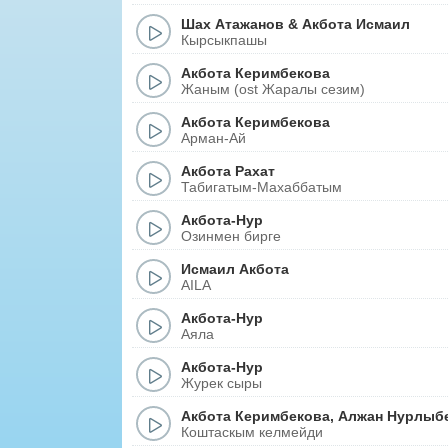
Шах Атажанов
&
Акбота Исмаил
Кырсыкпашы
Акбота Керимбекова
Жаным (ost Жаралы сезим)
Акбота Керимбекова
Арман-Ай
Акбота Рахат
Табигатым-Махаббатым
Акбота-Нур
Озинмен бирге
Исмаил Акбота
AILA
Акбота-Нур
Аяла
Акбота-Нур
Журек сыры
Акбота Керимбекова
,
Алжан Нурлыб
Коштаскым келмейди