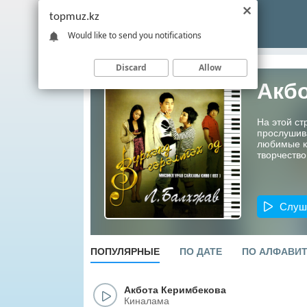
topmuz.kz
Would like to send you notifications
Discard
Allow
Акб
На этой ст
прослушив
любимые ко
творчество
Слуш
ПОПУЛЯРНЫЕ
ПО ДАТЕ
ПО АЛФАВИ
Акбота Керимбекова
Киналама