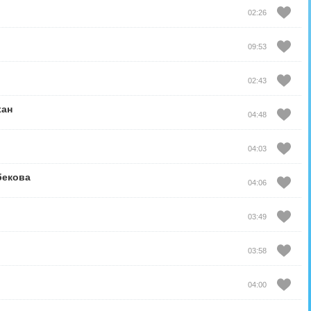
02:26
09:53
02:43
хан
04:48
04:03
бекова
04:06
03:49
03:58
04:00