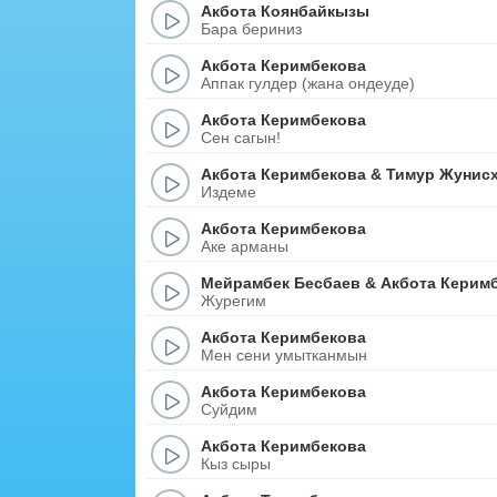
Акбота Коянбайкызы
Бара бериниз
Акбота Керимбекова
Аппак гулдер (жана ондеуде)
Акбота Керимбекова
Сен сагын!
Акбота Керимбекова
&
Тимур Жунис
Издеме
Акбота Керимбекова
Аке арманы
Мейрамбек Бесбаев
&
Акбота Керим
Журегим
Акбота Керимбекова
Мен сени умытканмын
Акбота Керимбекова
Суйдим
Акбота Керимбекова
Кыз сыры