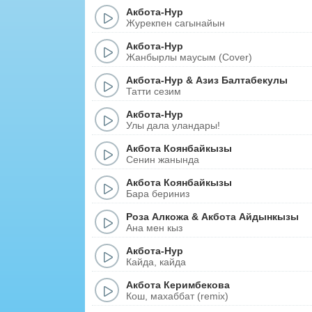
Акбота-Нур
Журекпен сагынайын
Акбота-Нур
Жанбырлы маусым (Cover)
Акбота-Нур
&
Азиз Балтабекулы
Татти сезим
Акбота-Нур
Улы дала уландары!
Акбота Коянбайкызы
Сенин жанында
Акбота Коянбайкызы
Бара бериниз
Роза Алкожа
&
Акбота Айдынкызы
Ана мен кыз
Акбота-Нур
Кайда, кайда
Акбота Керимбекова
Кош, махаббат (remix)