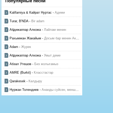
Популярные песни
Kalifarniya & Кайрат Нуртас
-
Адеми
Turar, B'NDA
-
Bir adam
Абдижаппар Алкожа
-
Лайлам менин
Рахымжан Жакайым
-
Досым бар менин Актауда
Adam
-
Журек
Абдижаппар Алкожа
-
Умыт деме
Абзал Утешов
-
Биз жолыгамыз
AMRE (Burkit)
-
Класстастар
Qarakesek
-
Калдыру
Нуржан Толендиев
-
Ананды суйсен, менше суй