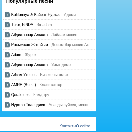
Популярные песни
Kalifarniya & Кайрат Нуртас
-
Адеми
Turar, B'NDA
-
Bir adam
Абдижаппар Алкожа
-
Лайлам менин
Рахымжан Жакайым
-
Досым бар менин Актауда
Adam
-
Журек
Абдижаппар Алкожа
-
Умыт деме
Абзал Утешов
-
Биз жолыгамыз
AMRE (Burkit)
-
Класстастар
Qarakesek
-
Калдыру
Нуржан Толендиев
-
Ананды суйсен, менше суй
Контакты
О сайте