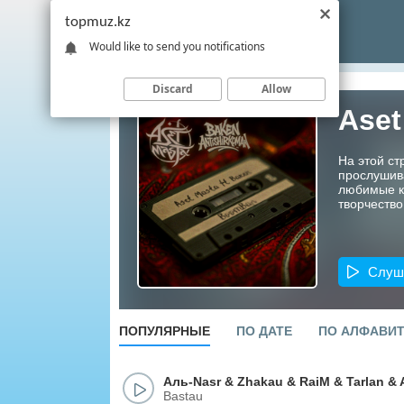
topmuz.kz
Would like to send you notifications
Discard
Allow
Aset
На этой ст
прослушив
любимые ко
творчество
Слуш
ПОПУЛЯРНЫЕ
ПО ДАТЕ
ПО АЛФАВИ
Аль-Nasr
&
Zhakau
&
RaiM
&
Tarlan
&
Bastau