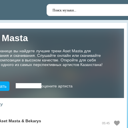
 Masta
ранице вы найдете лучшие треки Aset Masta для
ания и скачивания. Слушайте онлайн или скачивайте
мпозиции в высоком качестве. Откройте для себя
 одного из самых перспективных артистов Казахстана!
ать
оцените артиста
ТУ
Aset Masta
&
Bekarys
05:45