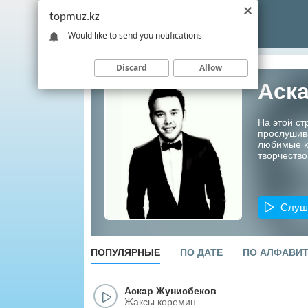
topmuz.kz
Would like to send you notifications
Discard
Allow
Аск
На этой ст
прослушив
любимые ко
творчество
Слуш
ПОПУЛЯРНЫЕ
ПО ДАТЕ
ПО АЛФАВИ
Аскар Жунисбеков
Жаксы коремин