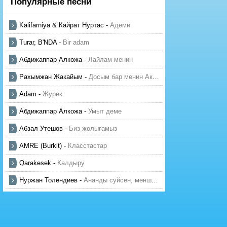
Популярные песни
Kalifarniya & Кайрат Нуртас
-
Адеми
Turar, B'NDA
-
Bir adam
Абдижаппар Алкожа
-
Лайлам менин
Рахымжан Жакайым
-
Досым бар менин Актауда
Adam
-
Журек
Абдижаппар Алкожа
-
Умыт деме
Абзал Утешов
-
Биз жолыгамыз
AMRE (Burkit)
-
Класстастар
Qarakesek
-
Калдыру
Нуржан Толендиев
-
Ананды суйсен, менше суй