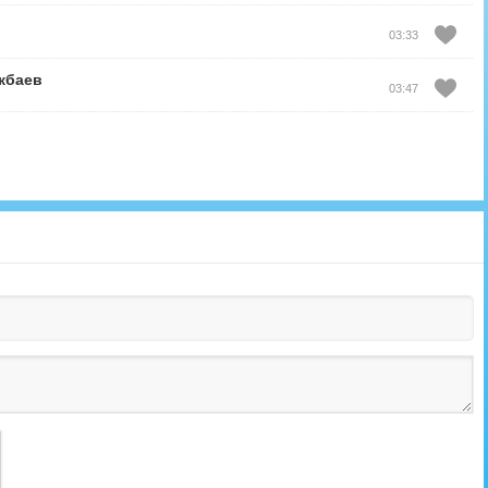
03:33
кбаев
03:47