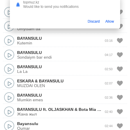
topmuz.kz
Would like to send you notifications
BAYANSULU
02:40
Aua rai
Discard
Allow
BAYANSULU
02:54
Umytsam da
BAYANSULU
03:16
Kutemin
BAYANSULU
04:17
Sondaiym bar endi
BAYANSULU
02:50
La La
ESKARA
&
BAYANSULU
02:07
MUZDAI OLEN
BAYANSULU
02:36
Mumkin emes
BAYANSULU
ft.
OLJASKHAN
&
Bota Mia
,
Nurbolkhan
02:40
Жана жыл
Bayansulu
02:44
Qumar