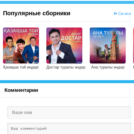
Популярные сборники
См.все
Қазақша той әндері
Достар туралы әндер
Ана туралы әндер
Комментарии