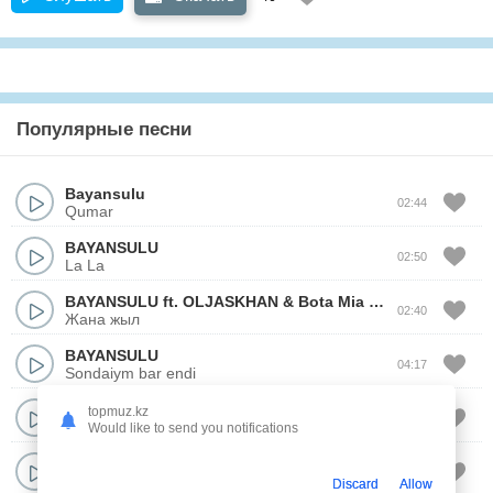
Популярные песни
Bayansulu
02:44
Qumar
BAYANSULU
02:50
La La
BAYANSULU
ft.
OLJASKHAN
&
Bota Mia
,
Nurbolkhan
02:40
Жана жыл
BAYANSULU
04:17
Sondaiym bar endi
BAYANSULU
topmuz.kz
02:36
Mumkin emes
Would like to send you notifications
BAYANSULU
02:40
Aua rai
Discard
Allow